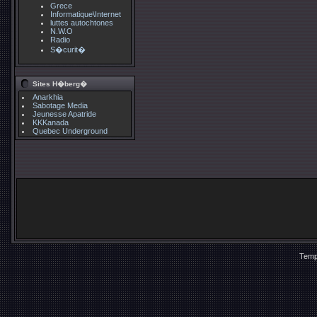
Grece
Informatique\Internet
luttes autochtones
N.W.O
Radio
S�curit�
Sites H�berg�
Anarkhia
Sabotage Media
Jeunesse Apatride
KKKanada
Quebec Underground
Temp