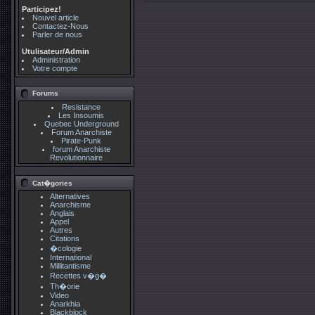
Participez!
Nouvel article
Contactez-Nous
Parler de nous
Utulisateur/Admin
Administration
Votre compte
Forums
Resistance
Les Insoumis
Quebec Underground
Forum Anarchiste
Pirate-Punk
forum Anarchiste
Revolutionnaire
Cat�gories
Alternatives
Anarchisme
Anglais
Appel
Autres
Citations
�cologie
International
Millitantisme
Recettes v�g�
Th�orie
Video
Anarkhia
Blackblock