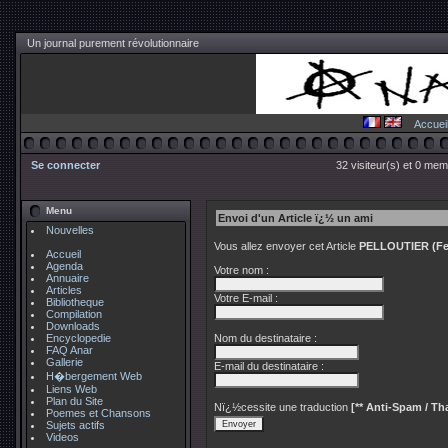
Un journal purement révolutionnaire
Accuei
Se connecter
32 visiteur(s) et 0 mem
Menu
Envoi d'un Article ï¿½ un ami
Nouvelles
Vous allez envoyer cet Article
PELLOUTIER (Fer
Accueil
Agenda
Votre nom :
Annuaire
Articles
Votre E-mail :
Bibliotheque
Compilation
Downloads
Encyclopedie
Nom du destinataire :
FAQ Anar
Gallerie
E-mail du destinataire :
H�bergement Web
Liens Web
Plan du Site
Nï¿½cessite une traduction
[** Anti-Spam / Tha
Poemes et Chansons
Sujets actifs
Videos