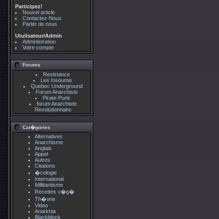
Participez!
Nouvel article
Contactez-Nous
Parler de nous
Utulisateur/Admin
Administration
Votre compte
Forums
Resistance
Les Insoumis
Quebec Underground
Forum Anarchiste
Pirate-Punk
forum Anarchiste
Revolutionnaire
Cat�gories
Alternatives
Anarchisme
Anglais
Appel
Autres
Citations
�cologie
International
Millitantisme
Recettes v�g�
Th�orie
Video
Anarkhia
Blackblock