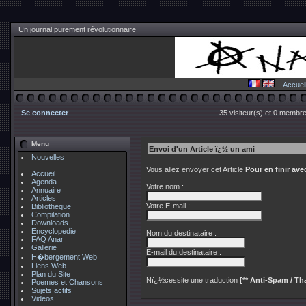
Un journal purement révolutionnaire
Accuei
Se connecter
35 visiteur(s) et 0 membre
Menu
Envoi d'un Article ï¿½ un ami
Nouvelles
Vous allez envoyer cet Article
Pour en finir av
Accueil
Agenda
Votre nom :
Annuaire
Articles
Votre E-mail :
Bibliotheque
Compilation
Downloads
Encyclopedie
Nom du destinataire :
FAQ Anar
Gallerie
E-mail du destinataire :
H�bergement Web
Liens Web
Plan du Site
Nï¿½cessite une traduction
[** Anti-Spam / Tha
Poemes et Chansons
Sujets actifs
Videos