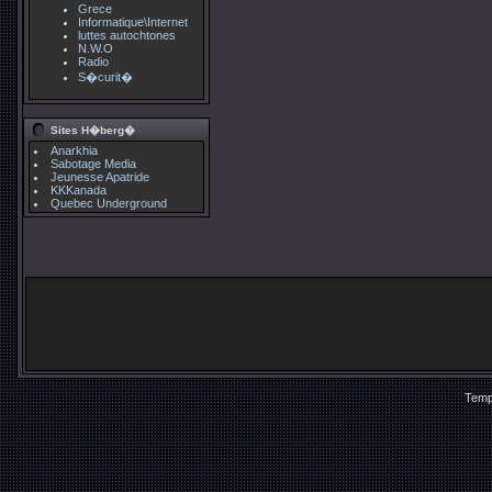
Grece
Informatique\Internet
luttes autochtones
N.W.O
Radio
S�curit�
Sites H�berg�
Anarkhia
Sabotage Media
Jeunesse Apatride
KKKanada
Quebec Underground
Temp