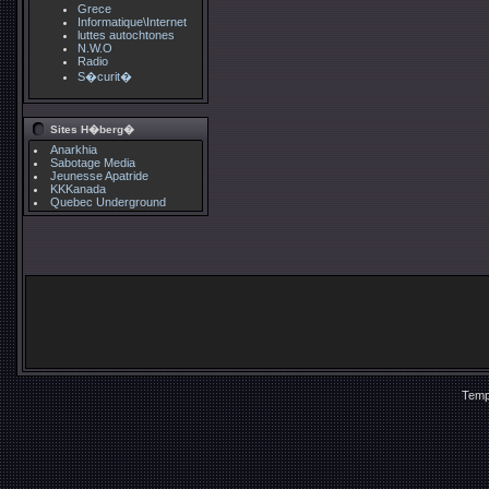
Grece
Informatique\Internet
luttes autochtones
N.W.O
Radio
S�curit�
Sites H�berg�
Anarkhia
Sabotage Media
Jeunesse Apatride
KKKanada
Quebec Underground
Temp