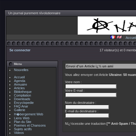
Un journal purement révolutionnaire
Accuei
Se connecter
17 visiteur(s) et 0 membr
Menu
Envoi d'un Article ï¿½ un ami
Nouvelles
Vous allez envoyer cet Article
Ukraine: 50 nua
Accueil
Agenda
Votre nom :
Annuaire
Articles
Votre E-mail :
Bibliotheque
Compilation
Downloads
Encyclopedie
Nom du destinataire :
FAQ Anar
Gallerie
E-mail du destinataire :
H�bergement Web
Liens Web
Plan du Site
Nï¿½cessite une traduction
[** Anti-Spam / Tha
Poemes et Chansons
Sujets actifs
Videos