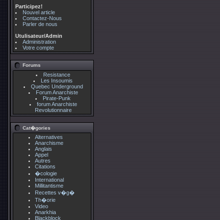
Participez!
Nouvel article
Contactez-Nous
Parler de nous
Utulisateur/Admin
Administration
Votre compte
Forums
Resistance
Les Insoumis
Quebec Underground
Forum Anarchiste
Pirate-Punk
forum Anarchiste
Revolutionnaire
Cat�gories
Alternatives
Anarchisme
Anglais
Appel
Autres
Citations
�cologie
International
Millitantisme
Recettes v�g�
Th�orie
Video
Anarkhia
Blackblock