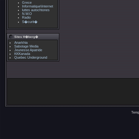
Grece
Informatique\Internet
luttes autochtones
N.W.O
Radio
S�curit�
Sites H�berg�
Anarkhia
Sabotage Media
Jeunesse Apatride
KKKanada
Quebec Underground
Temp