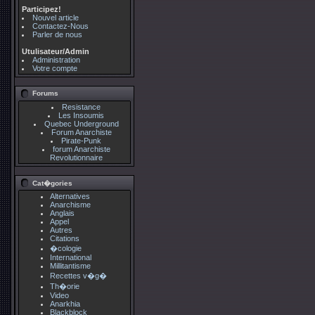
Participez!
Nouvel article
Contactez-Nous
Parler de nous
Utulisateur/Admin
Administration
Votre compte
Forums
Resistance
Les Insoumis
Quebec Underground
Forum Anarchiste
Pirate-Punk
forum Anarchiste
Revolutionnaire
Cat�gories
Alternatives
Anarchisme
Anglais
Appel
Autres
Citations
�cologie
International
Millitantisme
Recettes v�g�
Th�orie
Video
Anarkhia
Blackblock