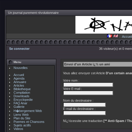
Un journal purement révolutionnaire
Accuei
Se connecter
36 visiteur(s) et 0 mem
Menu
Envoi d'un Article ï¿½ un ami
Nouvelles
Vous allez envoyer cet Article
D'un certain an
Accueil
Agenda
Votre nom :
Annuaire
Articles
Votre E-mail :
Bibliotheque
Compilation
Downloads
Encyclopedie
Nom du destinataire :
FAQ Anar
Gallerie
E-mail du destinataire :
H�bergement Web
Liens Web
Plan du Site
Nï¿½cessite une traduction
[** Anti-Spam / Tha
Poemes et Chansons
Sujets actifs
Videos