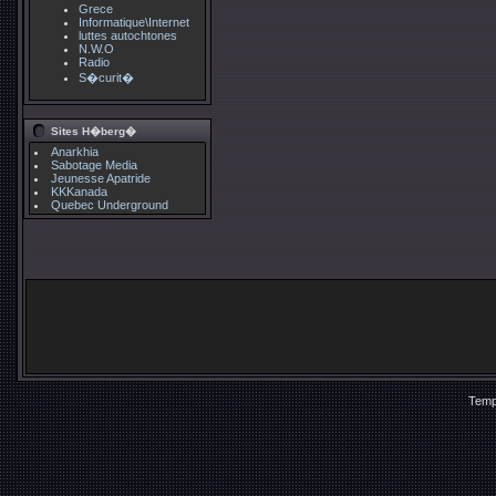
Grece
Informatique\Internet
luttes autochtones
N.W.O
Radio
S�curit�
Sites H�berg�
Anarkhia
Sabotage Media
Jeunesse Apatride
KKKanada
Quebec Underground
Temp