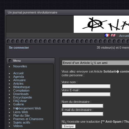
Un journal purement révolutionnaire
Accuei
Se connecter
35 visiteur(s) et 0 mem
Menu
Envoi d'un Article ï¿½ un ami
Nouvelles
Vous allez envoyer cet Article
Solidarit� cont
Accueil
cette personne :
Agenda
Annuaire
Votre nom :
Articles
Bibliotheque
Votre E-mail :
Compilation
Downloads
Encyclopedie
FAQ Anar
Nom du destinataire :
Gallerie
H�bergement Web
E-mail du destinataire :
Liens Web
Plan du Site
Poemes et Chansons
Nï¿½cessite une traduction
[** Anti-Spam / Tha
Sujets actifs
Videos