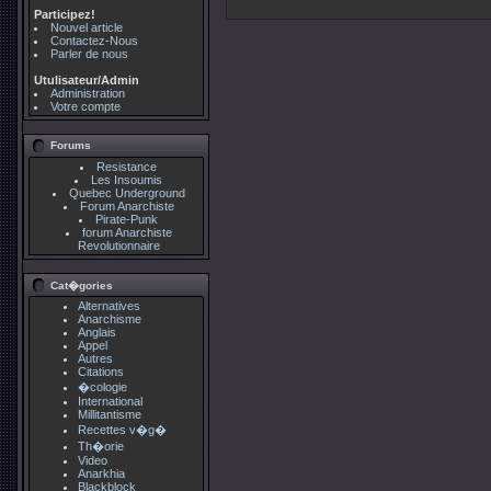
Participez!
Nouvel article
Contactez-Nous
Parler de nous
Utulisateur/Admin
Administration
Votre compte
Forums
Resistance
Les Insoumis
Quebec Underground
Forum Anarchiste
Pirate-Punk
forum Anarchiste
Revolutionnaire
Cat�gories
Alternatives
Anarchisme
Anglais
Appel
Autres
Citations
�cologie
International
Millitantisme
Recettes v�g�
Th�orie
Video
Anarkhia
Blackblock