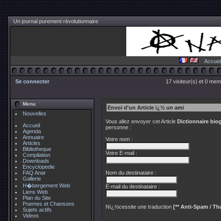
Un journal purement révolutionnaire
Accuei
Se connecter
17 visiteur(s) et 0 mem
Menu
Envoi d'un Article ï¿½ un ami
Nouvelles
Vous allez envoyer cet Article
Dictionnaire bi
Accueil
personne :
Agenda
Annuaire
Votre nom :
Articles
Bibliotheque
Votre E-mail :
Compilation
Downloads
Encyclopedie
FAQ Anar
Nom du destinataire :
Gallerie
H�bergement Web
E-mail du destinataire :
Liens Web
Plan du Site
Poemes et Chansons
Nï¿½cessite une traduction
[** Anti-Spam / Tha
Sujets actifs
Videos