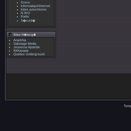
Grece
Informatique\Internet
luttes autochtones
N.W.O
Radio
S�curit�
Sites H�berg�
Anarkhia
Sabotage Media
Jeunesse Apatride
KKKanada
Quebec Underground
Temp