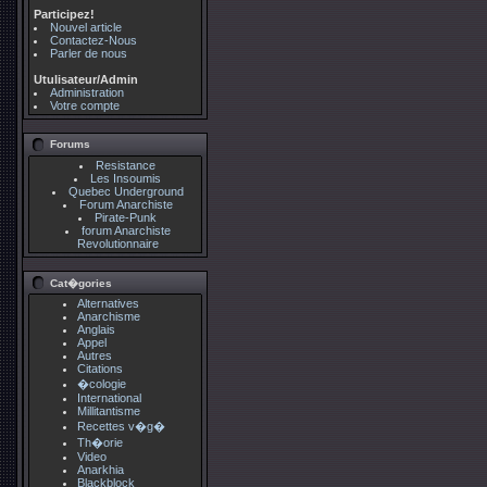
Participez!
Nouvel article
Contactez-Nous
Parler de nous
Utulisateur/Admin
Administration
Votre compte
Forums
Resistance
Les Insoumis
Quebec Underground
Forum Anarchiste
Pirate-Punk
forum Anarchiste
Revolutionnaire
Cat�gories
Alternatives
Anarchisme
Anglais
Appel
Autres
Citations
�cologie
International
Millitantisme
Recettes v�g�
Th�orie
Video
Anarkhia
Blackblock