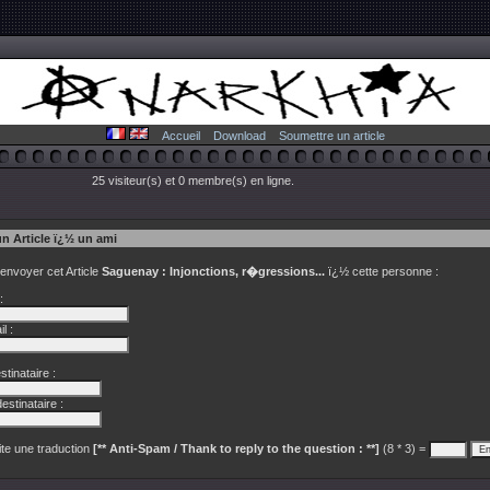
Accueil
Download
Soumettre un article
25 visiteur(s) et 0 membre(s) en ligne.
un Article ï¿½ un ami
 envoyer cet Article
Saguenay : Injonctions, r�gressions...
ï¿½ cette personne :
:
l :
tinataire :
estinataire :
te une traduction
[** Anti-Spam / Thank to reply to the question : **]
(8 * 3) =