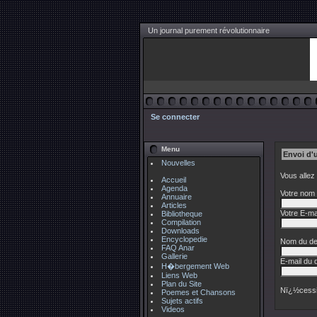
Un journal purement révolutionnaire
Se connecter
Menu
Envoi d'
Nouvelles
Vous allez
Accueil
Agenda
Votre nom 
Annuaire
Articles
Votre E-mai
Bibliotheque
Compilation
Downloads
Encyclopedie
Nom du des
FAQ Anar
Gallerie
E-mail du d
H�bergement Web
Liens Web
Plan du Site
Nï¿½cessi
Poemes et Chansons
Sujets actifs
Videos