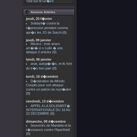
Tout sur le Gr�ce
Anciens Articles
jeudi, 20 f�vrier
Solidarit� contre la
r�pression pendant comme
apr�s les JO de Sotchi
(0)
jeudi, 09 janvier
Mexico : trois anars
arr�t�-e-s suite � une
attaque 2 articles
(0)
lundi, 06 janvier
anar, autog�r�s, et ils font
du tr�s bon pain
(0)
lundi, 16 d�cembre
D�claration de Alfredo
Cospito pour son attaque
contre un patron du nucl�aire
(0)
vendredi, 13 d�cembre
APPEL A LA SOLIDARIT�
INTERNATIONALE DU 16 AU
22 DECEMBRE
(0)
dimanche, 08 d�cembre
Souvenirs de Mandela et la
r�sistance contre l'Apartheid
(0)