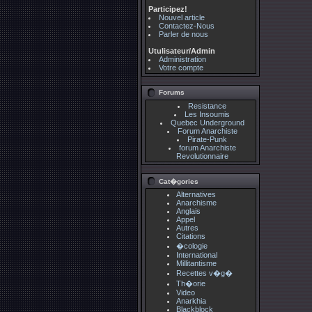
Participez!
Nouvel article
Contactez-Nous
Parler de nous
Utulisateur/Admin
Administration
Votre compte
Forums
Resistance
Les Insoumis
Quebec Underground
Forum Anarchiste
Pirate-Punk
forum Anarchiste
Revolutionnaire
Cat�gories
Alternatives
Anarchisme
Anglais
Appel
Autres
Citations
�cologie
International
Millitantisme
Recettes v�g�
Th�orie
Video
Anarkhia
Blackblock