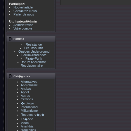
Participez!
Nouvel article
Contactez-Nous
Parler de nous
Utulisateur/Admin
Administration
Votre compte
Forums
Resistance
Les Insoumis
Quebec Underground
Forum Anarchiste
Pirate-Punk
forum Anarchiste
Revolutionnaire
Cat�gories
Alternatives
Anarchisme
Anglais
Appel
Autres
Citations
�cologie
International
Millitantisme
Recettes v�g�
Th�orie
Video
Anarkhia
Blackblock