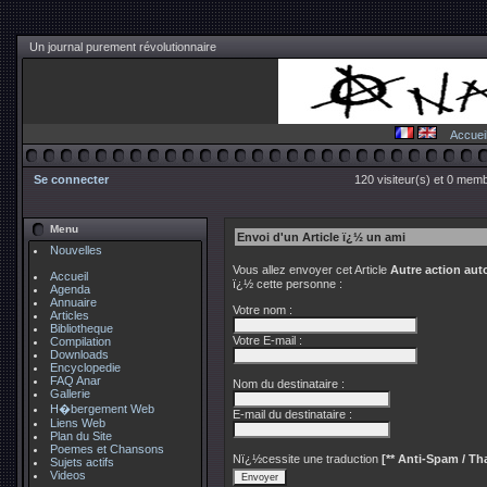
Un journal purement révolutionnaire
Accuei
Se connecter
120 visiteur(s) et 0 memb
Menu
Envoi d'un Article ï¿½ un ami
Nouvelles
Vous allez envoyer cet Article
Autre action au
Accueil
ï¿½ cette personne :
Agenda
Annuaire
Votre nom :
Articles
Bibliotheque
Votre E-mail :
Compilation
Downloads
Encyclopedie
FAQ Anar
Nom du destinataire :
Gallerie
H�bergement Web
E-mail du destinataire :
Liens Web
Plan du Site
Poemes et Chansons
Nï¿½cessite une traduction
[** Anti-Spam / Tha
Sujets actifs
Videos