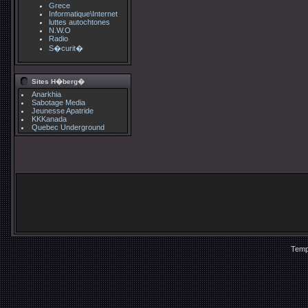
Grece
Informatique\Internet
luttes autochtones
N.W.O
Radio
S�curit�
Sites H�berg�
Anarkhia
Sabotage Media
Jeunesse Apatride
KKKanada
Quebec Underground
Temp