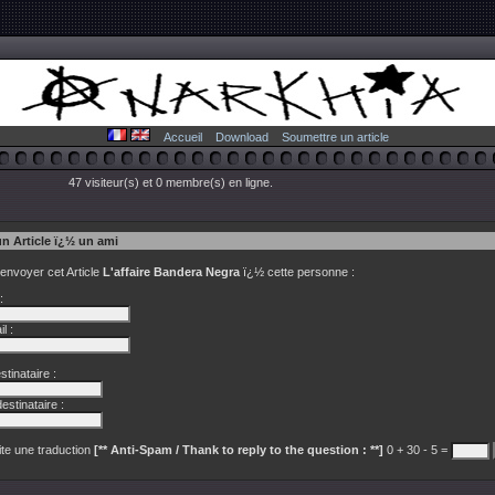
Accueil
Download
Soumettre un article
47 visiteur(s) et 0 membre(s) en ligne.
un Article ï¿½ un ami
 envoyer cet Article
L'affaire Bandera Negra
ï¿½ cette personne :
:
l :
tinataire :
estinataire :
te une traduction
[** Anti-Spam / Thank to reply to the question : **]
0 + 30 - 5 =