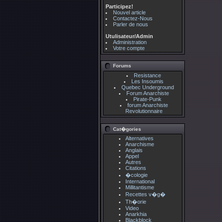
Participez!
Nouvel article
Contactez-Nous
Parler de nous
Utulisateur/Admin
Administration
Votre compte
Forums
Resistance
Les Insoumis
Quebec Underground
Forum Anarchiste
Pirate-Punk
forum Anarchiste
Revolutionnaire
Cat�gories
Alternatives
Anarchisme
Anglais
Appel
Autres
Citations
�cologie
International
Millitantisme
Recettes v�g�
Th�orie
Video
Anarkhia
Blackblock