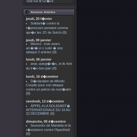
Tout sur le Gr�ce
Anciens Articles
jeudi, 20 f�vrier
Solidarit� contre la
r�pression pendant comme
apr�s les JO de Sotchi
(0)
jeudi, 09 janvier
Mexico : trois anars
arr�t�-e-s suite � une
attaque 2 articles
(0)
lundi, 06 janvier
anar, autog�r�s, et ils font
du tr�s bon pain
(0)
lundi, 16 d�cembre
D�claration de Alfredo
Cospito pour son attaque
contre un patron du nucl�aire
(0)
vendredi, 13 d�cembre
APPEL A LA SOLIDARIT�
INTERNATIONALE DU 16 AU
22 DECEMBRE
(0)
dimanche, 08 d�cembre
Souvenirs de Mandela et la
r�sistance contre l'Apartheid
(0)