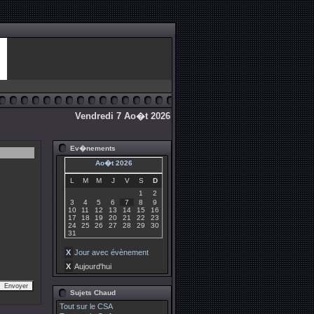
Vendredi 7 Ao�t 2026
Ev�nements
Ao�t 2026
L
M
M
J
V
S
D
1
2
3
4
5
6
7
8
9
10
11
12
13
14
15
16
17
18
19
20
21
22
23
24
25
26
27
28
29
30
31
X
Jour avec évènement
X
Aujourd'hui
Sujets Chaud
Tout sur le CSA