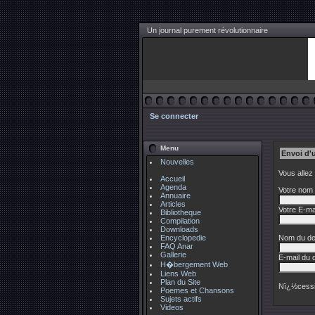
Un journal purement révolutionnaire
Se connecter
Menu
Envoi d'
Nouvelles
Vous allez
Accueil
Agenda
Votre nom 
Annuaire
Articles
Votre E-mai
Bibliotheque
Compilation
Downloads
Encyclopedie
Nom du des
FAQ Anar
Gallerie
E-mail du d
H�bergement Web
Liens Web
Plan du Site
Nï¿½cessi
Poemes et Chansons
Sujets actifs
Videos