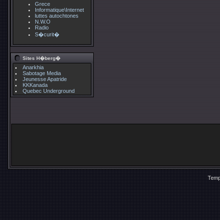
Grece
Informatique\Internet
luttes autochtones
N.W.O
Radio
S�curit�
Sites H�berg�
Anarkhia
Sabotage Media
Jeunesse Apatride
KKKanada
Quebec Underground
Temp