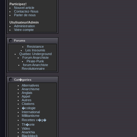
Participez!
Nouvel article
Contactez-Nous
Parler de nous
Utulisateur/Admin
Administration
Votre compte
Forums
Resistance
Les Insoumis
Quebec Underground
Forum Anarchiste
Pirate-Punk
forum Anarchiste
Revolutionnaire
Cat�gories
Alternatives
Anarchisme
Anglais
Appel
Autres
Citations
�cologie
International
Millitantisme
Recettes v�g�
Th�orie
Video
Anarkhia
Blackblock