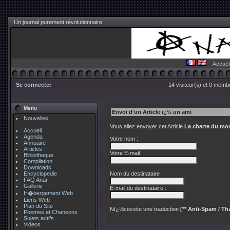
Un journal purement révolutionnaire
Accuei
Se connecter
14 visiteur(s) et 0 membr
Menu
Envoi d'un Article ï¿½ un ami
Nouvelles
Vous allez envoyer cet Article
La charte du mon
Accueil
Agenda
Votre nom :
Annuaire
Articles
Votre E-mail :
Bibliotheque
Compilation
Downloads
Encyclopedie
Nom du destinataire :
FAQ Anar
Gallerie
E-mail du destinataire :
H�bergement Web
Liens Web
Plan du Site
Nï¿½cessite une traduction
[** Anti-Spam / Tha
Poemes et Chansons
Sujets actifs
Videos