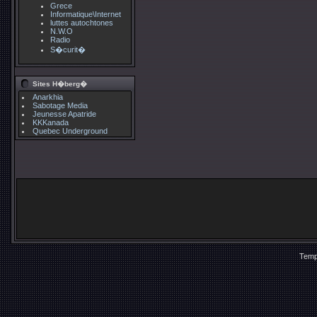
Grece
Informatique\Internet
luttes autochtones
N.W.O
Radio
S�curit�
Sites H�berg�
Anarkhia
Sabotage Media
Jeunesse Apatride
KKKanada
Quebec Underground
Temp