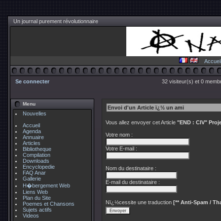
Un journal purement révolutionnaire
Accuei
Se connecter
32 visiteur(s) et 0 membr
Menu
Envoi d'un Article ï¿½ un ami
Nouvelles
Vous allez envoyer cet Article
"END : CIV" Proj
Accueil
Agenda
Votre nom :
Annuaire
Articles
Votre E-mail :
Bibliotheque
Compilation
Downloads
Encyclopedie
Nom du destinataire :
FAQ Anar
Gallerie
E-mail du destinataire :
H�bergement Web
Liens Web
Plan du Site
Nï¿½cessite une traduction
[** Anti-Spam / Tha
Poemes et Chansons
Sujets actifs
Videos