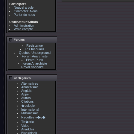
Participez!
Nouvel article
Contactez-Nous
Parler de nous
Utulisateur/Admin
Administration
Votre compte
Forums
Resistance
Les Insoumis
Quebec Underground
Forum Anarchiste
Pirate-Punk
forum Anarchiste
Revolutionnaire
Cat�gories
Alternatives
Anarchisme
Anglais
Appel
Autres
Citations
�cologie
International
Millitantisme
Recettes v�g�
Th�orie
Video
Anarkhia
Blackblock