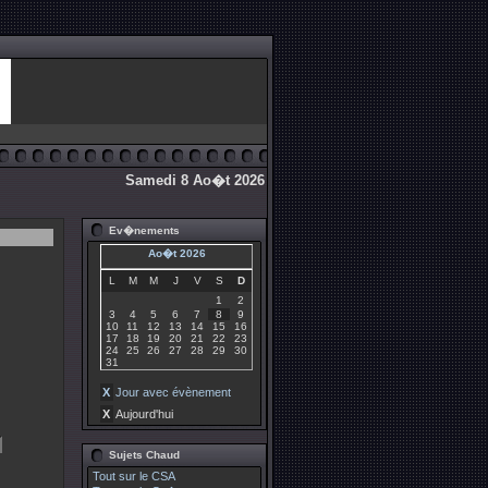
Samedi 8 Ao�t 2026
Ev�nements
Ao�t 2026
L
M
M
J
V
S
D
1
2
3
4
5
6
7
8
9
10
11
12
13
14
15
16
17
18
19
20
21
22
23
24
25
26
27
28
29
30
31
X
Jour avec évènement
X
Aujourd'hui
Sujets Chaud
Tout sur le CSA