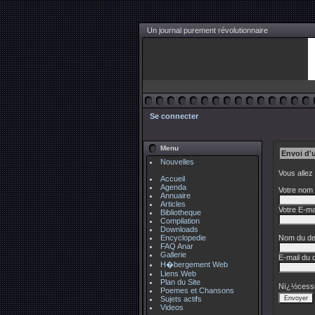
Un journal purement révolutionnaire
Se connecter
Menu
Envoi d'
Nouvelles
Vous allez
Accueil
Agenda
Votre nom 
Annuaire
Articles
Votre E-mai
Bibliotheque
Compilation
Downloads
Encyclopedie
Nom du des
FAQ Anar
Gallerie
E-mail du d
H�bergement Web
Liens Web
Plan du Site
Nï¿½cessi
Poemes et Chansons
Sujets actifs
Videos