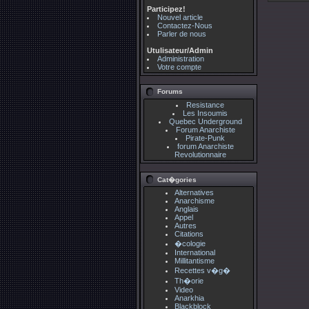
Participez!
Nouvel article
Contactez-Nous
Parler de nous
Utulisateur/Admin
Administration
Votre compte
Forums
Resistance
Les Insoumis
Quebec Underground
Forum Anarchiste
Pirate-Punk
forum Anarchiste
Revolutionnaire
Cat�gories
Alternatives
Anarchisme
Anglais
Appel
Autres
Citations
�cologie
International
Millitantisme
Recettes v�g�
Th�orie
Video
Anarkhia
Blackblock