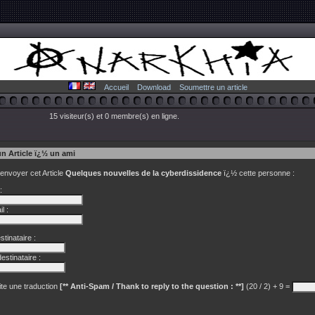
Accueil
Download
Soumettre un article
15 visiteur(s) et 0 membre(s) en ligne.
un Article ï¿½ un ami
 envoyer cet Article
Quelques nouvelles de la cyberdissidence
ï¿½ cette personne :
:
l :
tinataire :
estinataire :
te une traduction
[** Anti-Spam / Thank to reply to the question : **]
(20 / 2) + 9 =