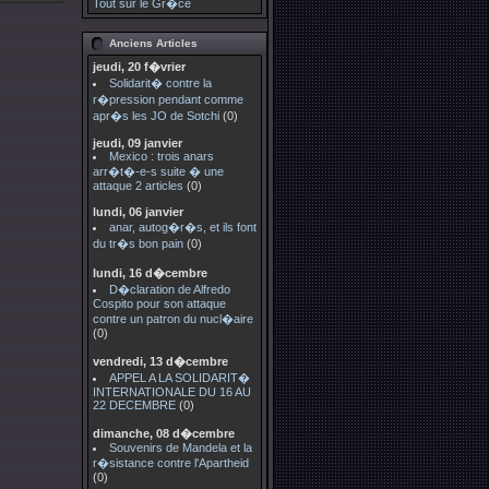
Tout sur le Gr�ce
Anciens Articles
jeudi, 20 f�vrier
Solidarit� contre la
r�pression pendant comme
apr�s les JO de Sotchi
(0)
jeudi, 09 janvier
Mexico : trois anars
arr�t�-e-s suite � une
attaque 2 articles
(0)
lundi, 06 janvier
anar, autog�r�s, et ils font
du tr�s bon pain
(0)
lundi, 16 d�cembre
D�claration de Alfredo
Cospito pour son attaque
contre un patron du nucl�aire
(0)
vendredi, 13 d�cembre
APPEL A LA SOLIDARIT�
INTERNATIONALE DU 16 AU
22 DECEMBRE
(0)
dimanche, 08 d�cembre
Souvenirs de Mandela et la
r�sistance contre l'Apartheid
(0)