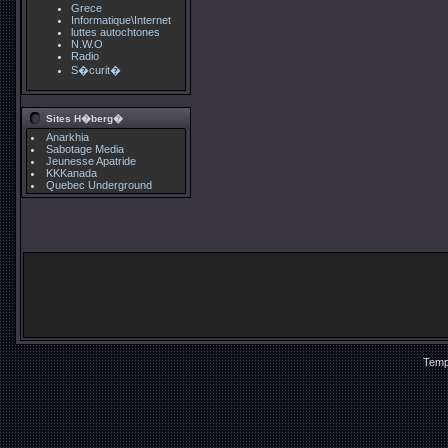
Grece
Informatique\Internet
luttes autochtones
N.W.O
Radio
S�curit�
Sites H�berg�
Anarkhia
Sabotage Media
Jeunesse Apatride
KKKanada
Quebec Underground
Temp