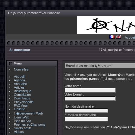
Un journal purement révolutionnaire
Accuei
Se connecter
17 visiteur(s) et 0 membr
Menu
Envoi d'un Article ï¿½ un ami
Nouvelles
Vous allez envoyer cet Article
Montr�al: Manifs
Accueil
les prisonniers partout
ï¿½ cette personne :
Agenda
Annuaire
Votre nom :
Articles
Bibliotheque
Votre E-mail :
Compilation
Downloads
Encyclopedie
FAQ Anar
Nom du destinataire :
Gallerie
H�bergement Web
E-mail du destinataire :
Liens Web
Plan du Site
Poemes et Chansons
Nï¿½cessite une traduction
[** Anti-Spam / Tha
Sujets actifs
Videos