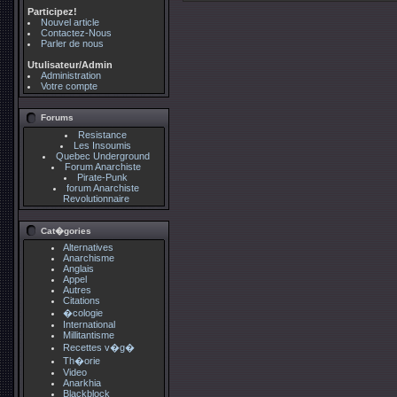
Participez!
Nouvel article
Contactez-Nous
Parler de nous
Utulisateur/Admin
Administration
Votre compte
Forums
Resistance
Les Insoumis
Quebec Underground
Forum Anarchiste
Pirate-Punk
forum Anarchiste
Revolutionnaire
Cat�gories
Alternatives
Anarchisme
Anglais
Appel
Autres
Citations
�cologie
International
Millitantisme
Recettes v�g�
Th�orie
Video
Anarkhia
Blackblock