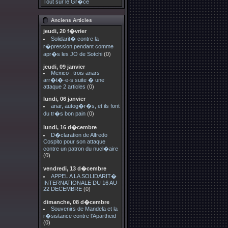
Tout sur le Gr�ce
Anciens Articles
jeudi, 20 f�vrier
Solidarit� contre la
r�pression pendant comme
apr�s les JO de Sotchi
(0)
jeudi, 09 janvier
Mexico : trois anars
arr�t�-e-s suite � une
attaque 2 articles
(0)
lundi, 06 janvier
anar, autog�r�s, et ils font
du tr�s bon pain
(0)
lundi, 16 d�cembre
D�claration de Alfredo
Cospito pour son attaque
contre un patron du nucl�aire
(0)
vendredi, 13 d�cembre
APPEL A LA SOLIDARIT�
INTERNATIONALE DU 16 AU
22 DECEMBRE
(0)
dimanche, 08 d�cembre
Souvenirs de Mandela et la
r�sistance contre l'Apartheid
(0)