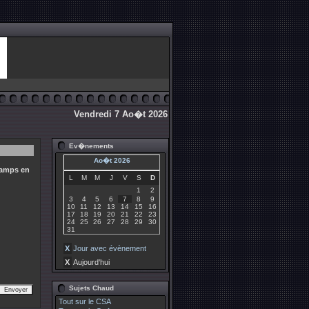
Vendredi 7 Ao�t 2026
Ev�nements
Ao�t 2026
camps en
L
M
M
J
V
S
D
1
2
3
4
5
6
7
8
9
10
11
12
13
14
15
16
17
18
19
20
21
22
23
24
25
26
27
28
29
30
31
X
Jour avec évènement
X
Aujourd'hui
Sujets Chaud
Tout sur le CSA