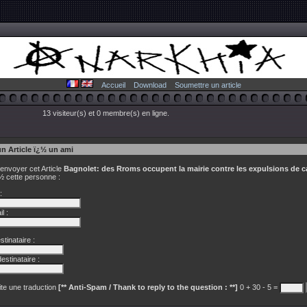
Accueil
Download
Soumettre un article
13 visiteur(s) et 0 membre(s) en ligne.
un Article ï¿½ un ami
 envoyer cet Article
Bagnolet: des Rroms occupent la mairie contre les expulsions de 
 cette personne :
:
l :
tinataire :
estinataire :
te une traduction
[** Anti-Spam / Thank to reply to the question : **]
0 + 30 - 5 =