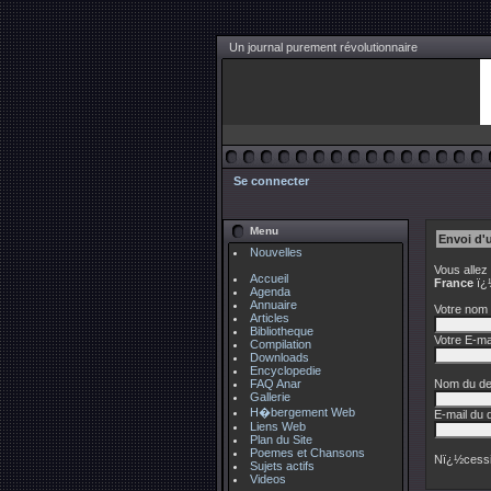
Un journal purement révolutionnaire
Se connecter
Menu
Envoi d'
Nouvelles
Vous allez
Accueil
France
ï¿½
Agenda
Annuaire
Votre nom 
Articles
Bibliotheque
Votre E-mai
Compilation
Downloads
Encyclopedie
FAQ Anar
Nom du des
Gallerie
H�bergement Web
E-mail du d
Liens Web
Plan du Site
Poemes et Chansons
Nï¿½cessi
Sujets actifs
Videos