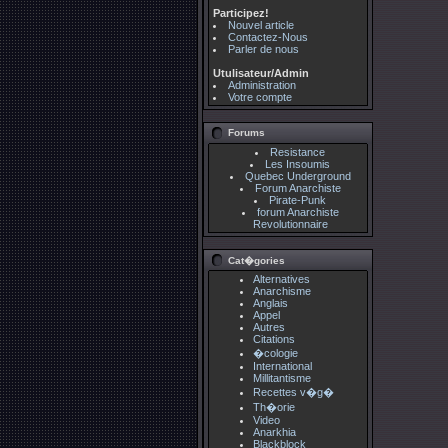
Participez!
Nouvel article
Contactez-Nous
Parler de nous
Utulisateur/Admin
Administration
Votre compte
Forums
Resistance
Les Insoumis
Quebec Underground
Forum Anarchiste
Pirate-Punk
forum Anarchiste
Revolutionnaire
Cat�gories
Alternatives
Anarchisme
Anglais
Appel
Autres
Citations
�cologie
International
Millitantisme
Recettes v�g�
Th�orie
Video
Anarkhia
Blackblock