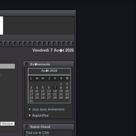
Vendredi 7 Ao�t 2026
Ev�nements
Ao�t 2026
:
L
M
M
J
V
S
D
1
2
3
4
5
6
7
8
9
10
11
12
13
14
15
16
17
18
19
20
21
22
23
24
25
26
27
28
29
30
31
X
Jour avec évènement
X
Aujourd'hui
Sujets Chaud
Tout sur le CSA