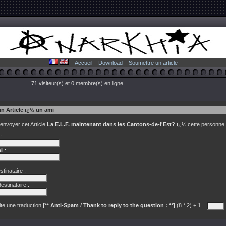
Accueil
Download
Soumettre un article
71 visiteur(s) et 0 membre(s) en ligne.
un Article ï¿½ un ami
 envoyer cet Article
La E.L.F. maintenant dans les Cantons-de-l'Est?
ï¿½ cette personne 
:
l :
tinataire :
estinataire :
te une traduction
[** Anti-Spam / Thank to reply to the question : **]
(8 * 2) + 1 =