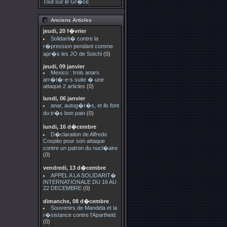
Tout sur le Gr�ce
Anciens Articles
jeudi, 20 f�vrier
Solidarit� contre la
r�pression pendant comme
apr�s les JO de Sotchi
(0)
jeudi, 09 janvier
Mexico : trois anars
arr�t�-e-s suite � une
attaque 2 articles
(0)
lundi, 06 janvier
anar, autog�r�s, et ils font
du tr�s bon pain
(0)
lundi, 16 d�cembre
D�claration de Alfredo
Cospito pour son attaque
contre un patron du nucl�aire
(0)
vendredi, 13 d�cembre
APPEL A LA SOLIDARIT�
INTERNATIONALE DU 16 AU
22 DECEMBRE
(0)
dimanche, 08 d�cembre
Souvenirs de Mandela et la
r�sistance contre l'Apartheid
(0)