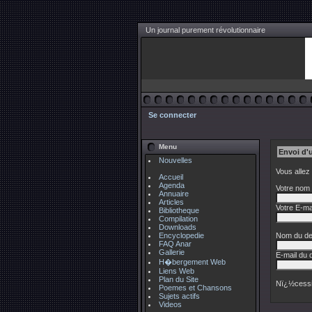
Un journal purement révolutionnaire
Se connecter
Menu
Envoi d'
Nouvelles
Vous allez
Accueil
Agenda
Votre nom 
Annuaire
Articles
Votre E-mai
Bibliotheque
Compilation
Downloads
Encyclopedie
Nom du des
FAQ Anar
Gallerie
E-mail du d
H�bergement Web
Liens Web
Plan du Site
Nï¿½cessi
Poemes et Chansons
Sujets actifs
Videos