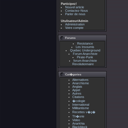
Participez!
Nouvel article
Contactez-Nous
Parler de nous
Utulisateur/Admin
Administration
Votre compte
Forums
Resistance
Les Insoumis
Quebec Underground
Forum Anarchiste
Pirate-Punk
forum Anarchiste
Revolutionnaire
Cat�gories
Alternatives
Anarchisme
Anglais
Appel
Autres
Citations
�cologie
International
Millitantisme
Recettes v�g�
Th�orie
Video
Anarkhia
Blackblock