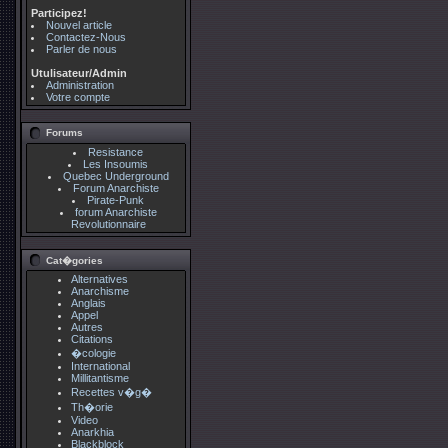
Participez!
Nouvel article
Contactez-Nous
Parler de nous
Utulisateur/Admin
Administration
Votre compte
Forums
Resistance
Les Insoumis
Quebec Underground
Forum Anarchiste
Pirate-Punk
forum Anarchiste
Revolutionnaire
Cat�gories
Alternatives
Anarchisme
Anglais
Appel
Autres
Citations
�cologie
International
Millitantisme
Recettes v�g�
Th�orie
Video
Anarkhia
Blackblock