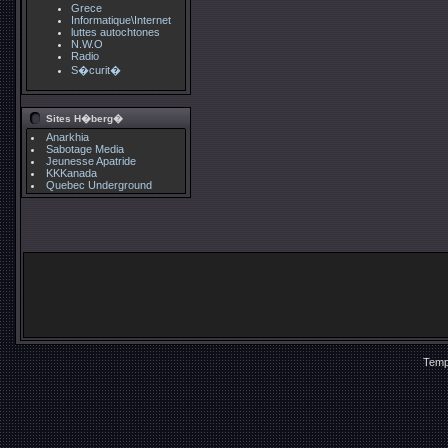
Grece
Informatique\Internet
luttes autochtones
N.W.O
Radio
S�curit�
Sites H�berg�
Anarkhia
Sabotage Media
Jeunesse Apatride
KKKanada
Quebec Underground
Temp