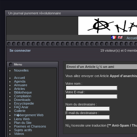
Un journal purement révolutionnaire
Accuei
Se connecter
19 visiteur(s) et 0 membr
Menu
Envoi d'un Article ï¿½ un ami
Nouvelles
Vous allez envoyer cet Article
Appel d'anarchis
Accueil
Agenda
Votre nom :
Annuaire
Articles
Votre E-mail :
Bibliotheque
Compilation
Downloads
Encyclopedie
Nom du destinataire :
FAQ Anar
Gallerie
E-mail du destinataire :
H�bergement Web
Liens Web
Plan du Site
Nï¿½cessite une traduction
[** Anti-Spam / Tha
Poemes et Chansons
Sujets actifs
Videos