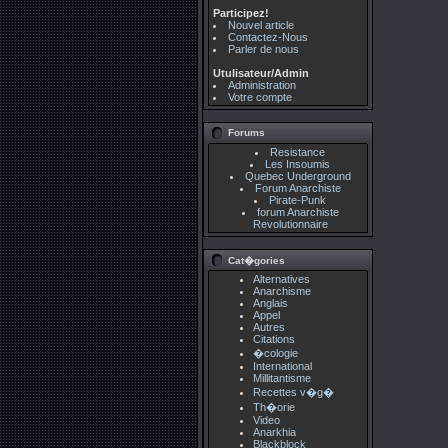
Participez!
Nouvel article
Contactez-Nous
Parler de nous
Utulisateur/Admin
Administration
Votre compte
Forums
Resistance
Les Insoumis
Quebec Underground
Forum Anarchiste
Pirate-Punk
forum Anarchiste
Revolutionnaire
Cat�gories
Alternatives
Anarchisme
Anglais
Appel
Autres
Citations
�cologie
International
Millitantisme
Recettes v�g�
Th�orie
Video
Anarkhia
Blackblock