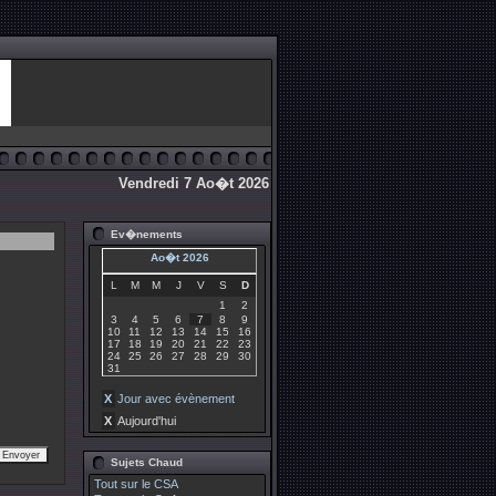
Vendredi 7 Ao�t 2026
Ev�nements
Ao�t 2026
L
M
M
J
V
S
D
1
2
3
4
5
6
7
8
9
10
11
12
13
14
15
16
17
18
19
20
21
22
23
24
25
26
27
28
29
30
31
X
Jour avec évènement
X
Aujourd'hui
Sujets Chaud
Tout sur le CSA