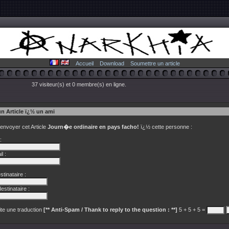
Accueil
Download
Soumettre un article
37 visiteur(s) et 0 membre(s) en ligne.
un Article ï¿½ un ami
 envoyer cet Article
Journ�e ordinaire en pays facho!
ï¿½ cette personne :
:
l :
tinataire :
estinataire :
te une traduction
[** Anti-Spam / Thank to reply to the question : **]
5 + 5 + 5 =