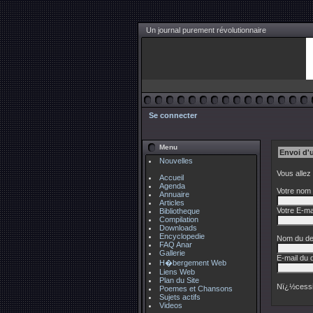
Un journal purement révolutionnaire
Se connecter
Menu
Envoi d'
Nouvelles
Vous allez
Accueil
Agenda
Votre nom 
Annuaire
Articles
Votre E-mai
Bibliotheque
Compilation
Downloads
Encyclopedie
Nom du des
FAQ Anar
Gallerie
E-mail du d
H�bergement Web
Liens Web
Plan du Site
Nï¿½cessi
Poemes et Chansons
Sujets actifs
Videos