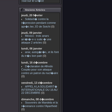
Tout sur le Gr�ce
Anciens Articles
jeudi, 20 f�vrier
Solidarit� contre la
r�pression pendant comme
apr�s les JO de Sotchi
(0)
jeudi, 09 janvier
Mexico : trois anars
arr�t�-e-s suite � une
attaque 2 articles
(0)
lundi, 06 janvier
anar, autog�r�s, et ils font
du tr�s bon pain
(0)
lundi, 16 d�cembre
D�claration de Alfredo
Cospito pour son attaque
contre un patron du nucl�aire
(0)
vendredi, 13 d�cembre
APPEL A LA SOLIDARIT�
INTERNATIONALE DU 16 AU
22 DECEMBRE
(0)
dimanche, 08 d�cembre
Souvenirs de Mandela et la
r�sistance contre l'Apartheid
(0)