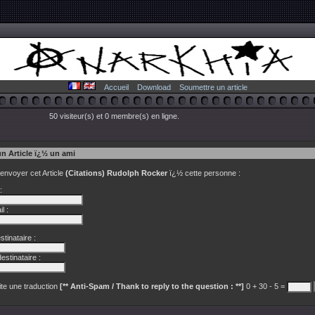
Accueil
Download
Soumettre un article
50 visiteur(s) et 0 membre(s) en ligne.
un Article ï¿½ un ami
 envoyer cet Article
(Citations) Rudolph Rocker
ï¿½ cette personne :
:
l :
tinataire :
estinataire :
te une traduction
[** Anti-Spam / Thank to reply to the question : **]
0 + 30 - 5 =