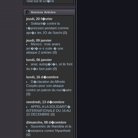
Tout sur le Gr�ce
Anciens Articles
jeudi, 20 f�vrier
Solidarit� contre la
r�pression pendant comme
apr�s les JO de Sotchi
(0)
jeudi, 09 janvier
Mexico : trois anars
arr�t�-e-s suite � une
attaque 2 articles
(0)
lundi, 06 janvier
anar, autog�r�s, et ils font
du tr�s bon pain
(0)
lundi, 16 d�cembre
D�claration de Alfredo
Cospito pour son attaque
contre un patron du nucl�aire
(0)
vendredi, 13 d�cembre
APPEL A LA SOLIDARIT�
INTERNATIONALE DU 16 AU
22 DECEMBRE
(0)
dimanche, 08 d�cembre
Souvenirs de Mandela et la
r�sistance contre l'Apartheid
(0)