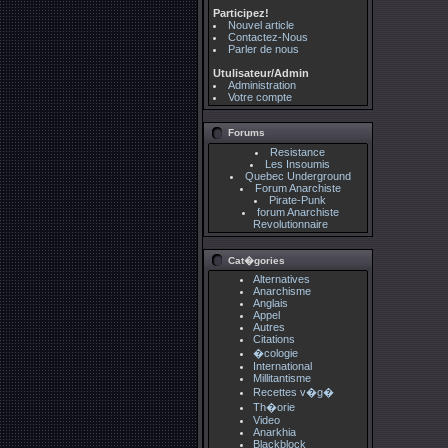
Participez!
Nouvel article
Contactez-Nous
Parler de nous
Utulisateur/Admin
Administration
Votre compte
Forums
Resistance
Les Insoumis
Quebec Underground
Forum Anarchiste
Pirate-Punk
forum Anarchiste
Revolutionnaire
Cat�gories
Alternatives
Anarchisme
Anglais
Appel
Autres
Citations
�cologie
International
Millitantisme
Recettes v�g�
Th�orie
Video
Anarkhia
Blackblock