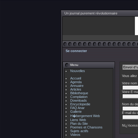
Un journal purement révolutionnaire
Se connecter
Menu
Envoi d'
Nouvelles
Vous allez
Accueil
Agenda
Votre nom 
Annuaire
Articles
Votre E-mai
Bibliotheque
Compilation
Downloads
Encyclopedie
Nom du des
FAQ Anar
Gallerie
E-mail du d
H�bergement Web
Liens Web
Plan du Site
Nï¿½cessi
Poemes et Chansons
Sujets actifs
Videos