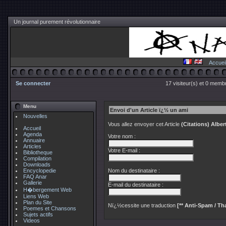
Un journal purement révolutionnaire
Accuei
Se connecter
17 visiteur(s) et 0 membr
Menu
Envoi d'un Article ï¿½ un ami
Nouvelles
Vous allez envoyer cet Article
(Citations) Albe
Accueil
Agenda
Votre nom :
Annuaire
Articles
Votre E-mail :
Bibliotheque
Compilation
Downloads
Encyclopedie
Nom du destinataire :
FAQ Anar
Gallerie
E-mail du destinataire :
H�bergement Web
Liens Web
Plan du Site
Nï¿½cessite une traduction
[** Anti-Spam / Tha
Poemes et Chansons
Sujets actifs
Videos