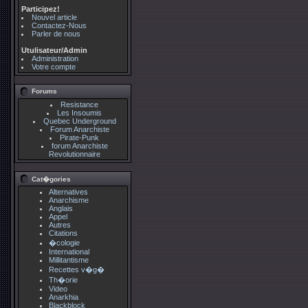
Participez!
Nouvel article
Contactez-Nous
Parler de nous
Utulisateur/Admin
Administration
Votre compte
Forums
Resistance
Les Insoumis
Quebec Underground
Forum Anarchiste
Pirate-Punk
forum Anarchiste
Revolutionnaire
Cat�gories
Alternatives
Anarchisme
Anglais
Appel
Autres
Citations
�cologie
International
Millitantisme
Recettes v�g�
Th�orie
Video
Anarkhia
Blackblock