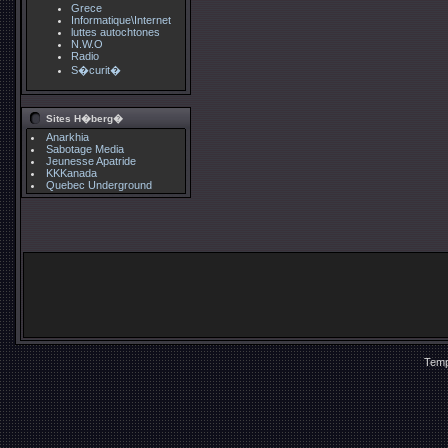
Grece
Informatique\Internet
luttes autochtones
N.W.O
Radio
S�curit�
Sites H�berg�
Anarkhia
Sabotage Media
Jeunesse Apatride
KKKanada
Quebec Underground
Temp