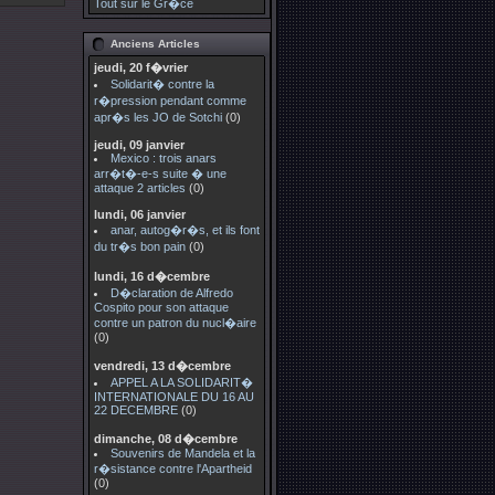
Tout sur le Gr�ce
Anciens Articles
jeudi, 20 f�vrier
Solidarit� contre la
r�pression pendant comme
apr�s les JO de Sotchi
(0)
jeudi, 09 janvier
Mexico : trois anars
arr�t�-e-s suite � une
attaque 2 articles
(0)
lundi, 06 janvier
anar, autog�r�s, et ils font
du tr�s bon pain
(0)
lundi, 16 d�cembre
D�claration de Alfredo
Cospito pour son attaque
contre un patron du nucl�aire
(0)
vendredi, 13 d�cembre
APPEL A LA SOLIDARIT�
INTERNATIONALE DU 16 AU
22 DECEMBRE
(0)
dimanche, 08 d�cembre
Souvenirs de Mandela et la
r�sistance contre l'Apartheid
(0)