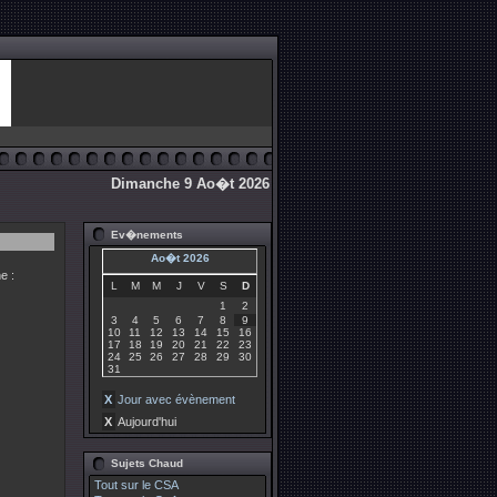
Dimanche 9 Ao�t 2026
Ev�nements
Ao�t 2026
e :
L
M
M
J
V
S
D
1
2
3
4
5
6
7
8
9
10
11
12
13
14
15
16
17
18
19
20
21
22
23
24
25
26
27
28
29
30
31
X
Jour avec évènement
X
Aujourd'hui
Sujets Chaud
Tout sur le CSA