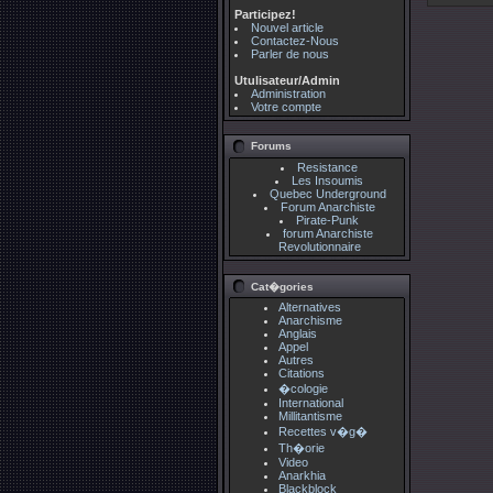
Participez!
Nouvel article
Contactez-Nous
Parler de nous
Utulisateur/Admin
Administration
Votre compte
Forums
Resistance
Les Insoumis
Quebec Underground
Forum Anarchiste
Pirate-Punk
forum Anarchiste
Revolutionnaire
Cat�gories
Alternatives
Anarchisme
Anglais
Appel
Autres
Citations
�cologie
International
Millitantisme
Recettes v�g�
Th�orie
Video
Anarkhia
Blackblock