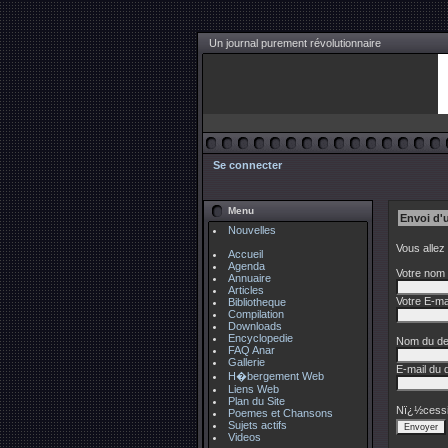
Un journal purement révolutionnaire
Se connecter
Menu
Envoi d'
Nouvelles
Vous allez
Accueil
Agenda
Votre nom 
Annuaire
Articles
Votre E-mai
Bibliotheque
Compilation
Downloads
Encyclopedie
Nom du des
FAQ Anar
Gallerie
E-mail du d
H�bergement Web
Liens Web
Plan du Site
Nï¿½cessi
Poemes et Chansons
Sujets actifs
Videos