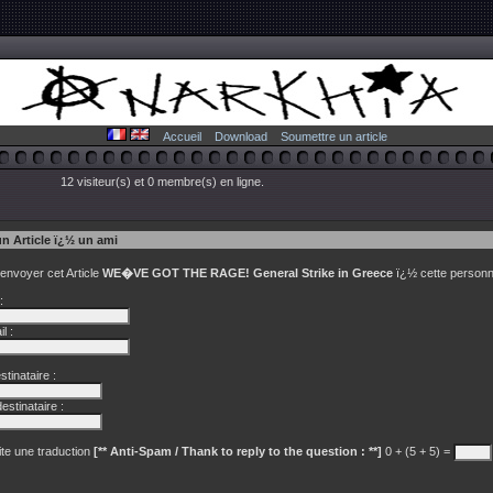
Accueil
Download
Soumettre un article
12 visiteur(s) et 0 membre(s) en ligne.
un Article ï¿½ un ami
 envoyer cet Article
WE�VE GOT THE RAGE! General Strike in Greece
ï¿½ cette personn
:
l :
tinataire :
estinataire :
te une traduction
[** Anti-Spam / Thank to reply to the question : **]
0 + (5 + 5) =