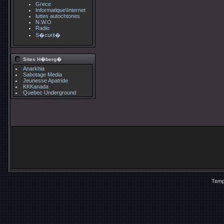
Grece
Informatique\Internet
luttes autochtones
N.W.O
Radio
S�curit�
Sites H�berg�
Anarkhia
Sabotage Media
Jeunesse Apatride
KKKanada
Quebec Underground
Temp