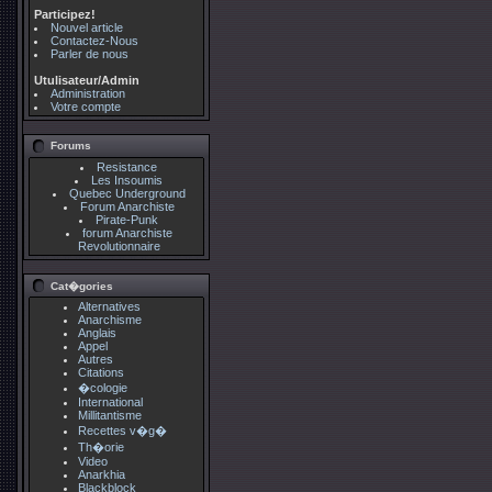
Participez!
Nouvel article
Contactez-Nous
Parler de nous
Utulisateur/Admin
Administration
Votre compte
Forums
Resistance
Les Insoumis
Quebec Underground
Forum Anarchiste
Pirate-Punk
forum Anarchiste
Revolutionnaire
Cat�gories
Alternatives
Anarchisme
Anglais
Appel
Autres
Citations
�cologie
International
Millitantisme
Recettes v�g�
Th�orie
Video
Anarkhia
Blackblock