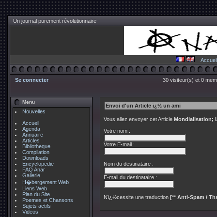
Un journal purement révolutionnaire
Accuei
Se connecter
30 visiteur(s) et 0 mem
Menu
Envoi d'un Article ï¿½ un ami
Nouvelles
Vous allez envoyer cet Article
Mondialisation; 
Accueil
Agenda
Votre nom :
Annuaire
Articles
Votre E-mail :
Bibliotheque
Compilation
Downloads
Encyclopedie
Nom du destinataire :
FAQ Anar
Gallerie
E-mail du destinataire :
H�bergement Web
Liens Web
Plan du Site
Nï¿½cessite une traduction
[** Anti-Spam / Tha
Poemes et Chansons
Sujets actifs
Videos