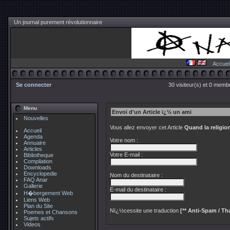
Un journal purement révolutionnaire
Accuei
Se connecter
30 visiteur(s) et 0 membr
Menu
Envoi d'un Article ï¿½ un ami
Nouvelles
Vous allez envoyer cet Article
Quand la religi
Accueil
Agenda
Votre nom :
Annuaire
Articles
Votre E-mail :
Bibliotheque
Compilation
Downloads
Encyclopedie
Nom du destinataire :
FAQ Anar
Gallerie
E-mail du destinataire :
H�bergement Web
Liens Web
Plan du Site
Nï¿½cessite une traduction
[** Anti-Spam / Tha
Poemes et Chansons
Sujets actifs
Videos