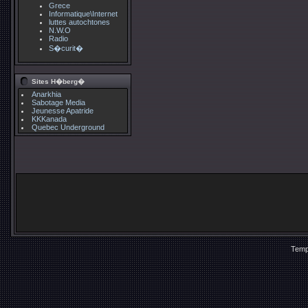
Grece
Informatique\Internet
luttes autochtones
N.W.O
Radio
S�curit�
Sites H�berg�
Anarkhia
Sabotage Media
Jeunesse Apatride
KKKanada
Quebec Underground
Temp