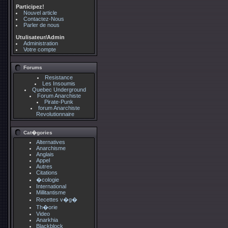
Participez!
Nouvel article
Contactez-Nous
Parler de nous
Utulisateur/Admin
Administration
Votre compte
Forums
Resistance
Les Insoumis
Quebec Underground
Forum Anarchiste
Pirate-Punk
forum Anarchiste
Revolutionnaire
Cat�gories
Alternatives
Anarchisme
Anglais
Appel
Autres
Citations
�cologie
International
Millitantisme
Recettes v�g�
Th�orie
Video
Anarkhia
Blackblock