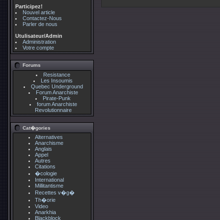
Participez!
Nouvel article
Contactez-Nous
Parler de nous
Utulisateur/Admin
Administration
Votre compte
Forums
Resistance
Les Insoumis
Quebec Underground
Forum Anarchiste
Pirate-Punk
forum Anarchiste
Revolutionnaire
Cat�gories
Alternatives
Anarchisme
Anglais
Appel
Autres
Citations
�cologie
International
Millitantisme
Recettes v�g�
Th�orie
Video
Anarkhia
Blackblock