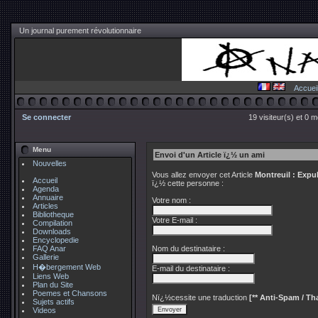
Un journal purement révolutionnaire
Accuei
Se connecter
19 visiteur(s) et 0 
Menu
Envoi d'un Article ï¿½ un ami
Nouvelles
Vous allez envoyer cet Article
Montreuil : Expul
Accueil
ï¿½ cette personne :
Agenda
Annuaire
Votre nom :
Articles
Bibliotheque
Votre E-mail :
Compilation
Downloads
Encyclopedie
FAQ Anar
Nom du destinataire :
Gallerie
H�bergement Web
E-mail du destinataire :
Liens Web
Plan du Site
Poemes et Chansons
Nï¿½cessite une traduction
[** Anti-Spam / Tha
Sujets actifs
Videos