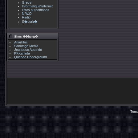
Grece
Informatique\Internet
luttes autochtones
N.W.O
Radio
S�curit�
Sites H�berg�
Anarkhia
Sabotage Media
Jeunesse Apatride
KKKanada
Quebec Underground
Temp