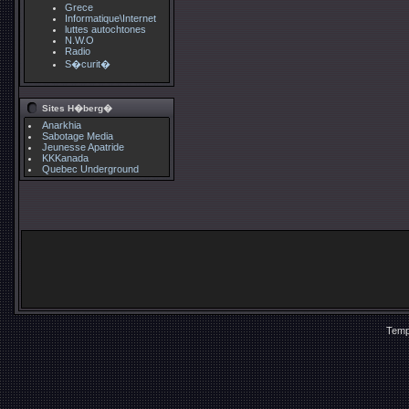
Grece
Informatique\Internet
luttes autochtones
N.W.O
Radio
S�curit�
Sites H�berg�
Anarkhia
Sabotage Media
Jeunesse Apatride
KKKanada
Quebec Underground
Temp