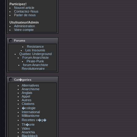
Participez!
Nouvel article
Contactez-Nous
Parler de nous
Utulisateur/Admin
Administration
Votre compte
Forums
Resistance
Les Insoumis
Quebec Underground
Forum Anarchiste
Pirate-Punk
forum Anarchiste
Revolutionnaire
Cat�gories
Alternatives
Anarchisme
Anglais
Appel
Autres
Citations
�cologie
International
Millitantisme
Recettes v�g�
Th�orie
Video
Anarkhia
Blackblock