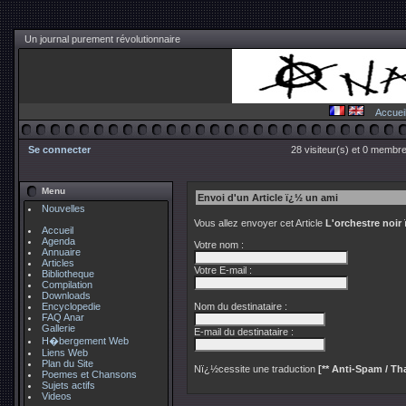
Un journal purement révolutionnaire
Accuei
Se connecter
28 visiteur(s) et 0 membre
Menu
Envoi d'un Article ï¿½ un ami
Nouvelles
Vous allez envoyer cet Article
L'orchestre noir
Accueil
Agenda
Votre nom :
Annuaire
Articles
Votre E-mail :
Bibliotheque
Compilation
Downloads
Encyclopedie
Nom du destinataire :
FAQ Anar
Gallerie
E-mail du destinataire :
H�bergement Web
Liens Web
Plan du Site
Nï¿½cessite une traduction
[** Anti-Spam / Tha
Poemes et Chansons
Sujets actifs
Videos