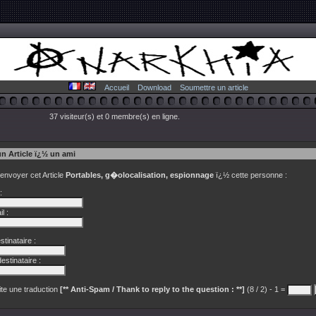
Accueil
Download
Soumettre un article
37 visiteur(s) et 0 membre(s) en ligne.
un Article ï¿½ un ami
 envoyer cet Article
Portables, g�olocalisation, espionnage
ï¿½ cette personne :
:
l :
tinataire :
estinataire :
te une traduction
[** Anti-Spam / Thank to reply to the question : **]
(8 / 2) - 1 =