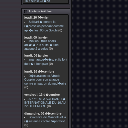
Tout sur le Gr�ce
Anciens Articles
jeudi, 20 f�vrier
Solidarit� contre la
r�pression pendant comme
apr�s les JO de Sotchi
(0)
jeudi, 09 janvier
Mexico : trois anars
arr�t�-e-s suite � une
attaque 2 articles
(0)
lundi, 06 janvier
anar, autog�r�s, et ils font
du tr�s bon pain
(0)
lundi, 16 d�cembre
D�claration de Alfredo
Cospito pour son attaque
contre un patron du nucl�aire
(0)
vendredi, 13 d�cembre
APPEL A LA SOLIDARIT�
INTERNATIONALE DU 16 AU
22 DECEMBRE
(0)
dimanche, 08 d�cembre
Souvenirs de Mandela et la
r�sistance contre l'Apartheid
(0)