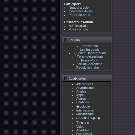
Participez!
Nouvel article
Contactez-Nous
Parler de nous
Utulisateur/Admin
Administration
Votre compte
Forums
Resistance
Les Insoumis
Quebec Underground
Forum Anarchiste
Pirate-Punk
forum Anarchiste
Revolutionnaire
Cat�gories
Alternatives
Anarchisme
Anglais
Appel
Autres
Citations
�cologie
International
Millitantisme
Recettes v�g�
Th�orie
Video
Anarkhia
Blackblock