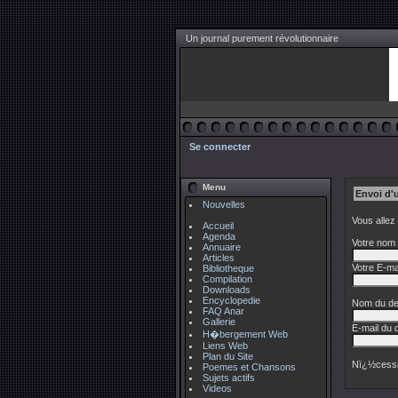
Un journal purement révolutionnaire
Se connecter
Menu
Envoi d'
Nouvelles
Vous allez
Accueil
Agenda
Votre nom 
Annuaire
Articles
Votre E-mai
Bibliotheque
Compilation
Downloads
Encyclopedie
Nom du des
FAQ Anar
Gallerie
E-mail du d
H�bergement Web
Liens Web
Plan du Site
Nï¿½cessi
Poemes et Chansons
Sujets actifs
Videos