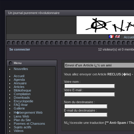
Un journal purement révolutionnaire
Accuei
Se connecter
12 visiteur(s) et 0 membr
Menu
Envoi d'un Article ï¿½ un ami
Nouvelles
Vous allez envoyer cet Article
RECLUS (�lie) - Le
Accueil
Agenda
Votre nom :
Annuaire
Articles
Votre E-mail :
Bibliotheque
Compilation
Downloads
Encyclopedie
Nom du destinataire :
FAQ Anar
Gallerie
E-mail du destinataire :
H�bergement Web
Liens Web
Plan du Site
Nï¿½cessite une traduction
[** Anti-Spam / Tha
Poemes et Chansons
Sujets actifs
Videos