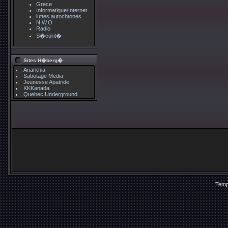
Grece
Informatique\Internet
luttes autochtones
N.W.O
Radio
S�curit�
Sites H�berg�
Anarkhia
Sabotage Media
Jeunesse Apatride
KKKanada
Quebec Underground
Temp