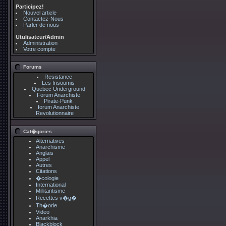
Participez!
Nouvel article
Contactez-Nous
Parler de nous
Utulisateur/Admin
Administration
Votre compte
Forums
Resistance
Les Insoumis
Quebec Underground
Forum Anarchiste
Pirate-Punk
forum Anarchiste
Revolutionnaire
Cat�gories
Alternatives
Anarchisme
Anglais
Appel
Autres
Citations
�cologie
International
Millitantisme
Recettes v�g�
Th�orie
Video
Anarkhia
Blackblock