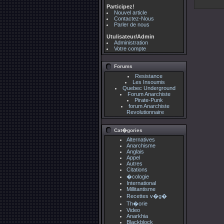
Participez!
Nouvel article
Contactez-Nous
Parler de nous
Utulisateur/Admin
Administration
Votre compte
Forums
Resistance
Les Insoumis
Quebec Underground
Forum Anarchiste
Pirate-Punk
forum Anarchiste
Revolutionnaire
Cat�gories
Alternatives
Anarchisme
Anglais
Appel
Autres
Citations
�cologie
International
Millitantisme
Recettes v�g�
Th�orie
Video
Anarkhia
Blackblock