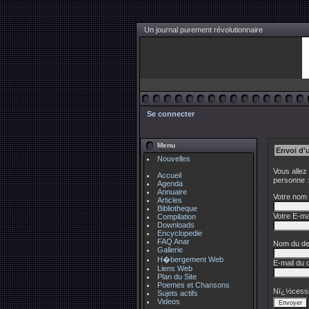
Un journal purement révolutionnaire
Se connecter
Menu
Envoi d'
Nouvelles
Vous allez
Accueil
personne :
Agenda
Annuaire
Votre nom 
Articles
Bibliotheque
Votre E-mai
Compilation
Downloads
Encyclopedie
FAQ Anar
Nom du des
Gallerie
H�bergement Web
E-mail du d
Liens Web
Plan du Site
Poemes et Chansons
Nï¿½cessi
Sujets actifs
Videos