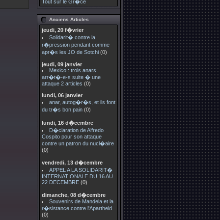
Tout sur le Gr�ce
Anciens Articles
jeudi, 20 f�vrier
Solidarit� contre la
r�pression pendant comme
apr�s les JO de Sotchi
(0)
jeudi, 09 janvier
Mexico : trois anars
arr�t�-e-s suite � une
attaque 2 articles
(0)
lundi, 06 janvier
anar, autog�r�s, et ils font
du tr�s bon pain
(0)
lundi, 16 d�cembre
D�claration de Alfredo
Cospito pour son attaque
contre un patron du nucl�aire
(0)
vendredi, 13 d�cembre
APPEL A LA SOLIDARIT�
INTERNATIONALE DU 16 AU
22 DECEMBRE
(0)
dimanche, 08 d�cembre
Souvenirs de Mandela et la
r�sistance contre l'Apartheid
(0)