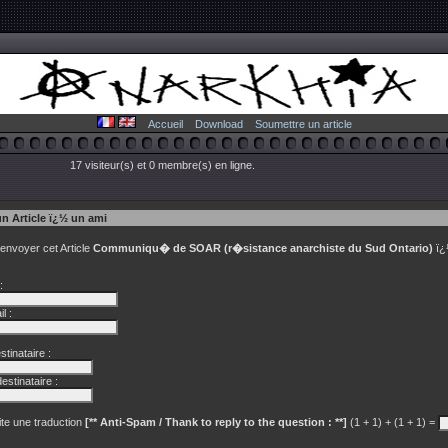
Accueil
Download
Soumettre un article
17 visiteur(s) et 0 membre(s) en ligne.
un Article ï¿½ un ami
 envoyer cet Article
Communiqu� de SOAR (r�sistance anarchiste du Sud Ontario)
ï¿
:
l :
tinataire :
estinataire :
te une traduction
[** Anti-Spam / Thank to reply to the question : **]
(1 + 1) + (1 + 1) =