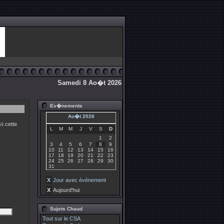
Samedi 8 Ao�t 2026
Ev�nements
Ao�t 2026
½ cette
L
M
M
J
V
S
D
1
2
3
4
5
6
7
8
9
10
11
12
13
14
15
16
17
18
19
20
21
22
23
24
25
26
27
28
29
30
31
X
Jour avec évènement
X
Aujourd'hui
Sujets Chaud
Tout sur le CSA