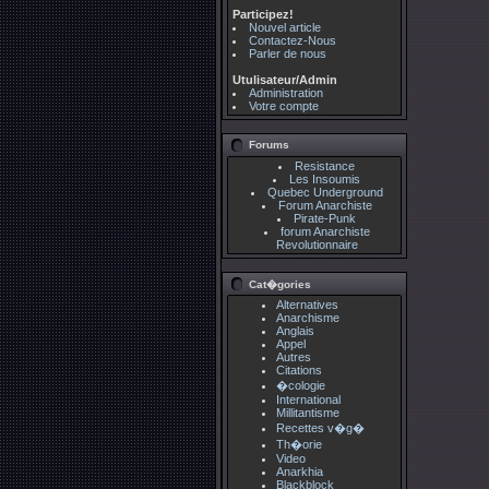
Participez!
Nouvel article
Contactez-Nous
Parler de nous
Utulisateur/Admin
Administration
Votre compte
Forums
Resistance
Les Insoumis
Quebec Underground
Forum Anarchiste
Pirate-Punk
forum Anarchiste
Revolutionnaire
Cat�gories
Alternatives
Anarchisme
Anglais
Appel
Autres
Citations
�cologie
International
Millitantisme
Recettes v�g�
Th�orie
Video
Anarkhia
Blackblock