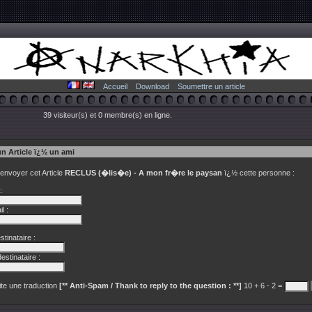
Accueil
Download
Soumettre un article
39 visiteur(s) et 0 membre(s) en ligne.
un Article ï¿½ un ami
 envoyer cet Article
RECLUS (�lis�e) - A mon fr�re le paysan
ï¿½ cette personne :
:
l :
tinataire :
estinataire :
te une traduction
[** Anti-Spam / Thank to reply to the question : **]
10 + 6 - 2 =