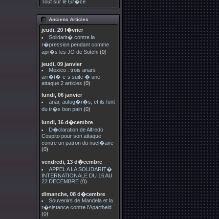
Tout sur le Gr�ce
Anciens Articles
jeudi, 20 f�vrier
Solidarit� contre la
r�pression pendant comme
apr�s les JO de Sotchi
(0)
jeudi, 09 janvier
Mexico : trois anars
arr�t�-e-s suite � une
attaque 2 articles
(0)
lundi, 06 janvier
anar, autog�r�s, et ils font
du tr�s bon pain
(0)
lundi, 16 d�cembre
D�claration de Alfredo
Cospito pour son attaque
contre un patron du nucl�aire
(0)
vendredi, 13 d�cembre
APPEL A LA SOLIDARIT�
INTERNATIONALE DU 16 AU
22 DECEMBRE
(0)
dimanche, 08 d�cembre
Souvenirs de Mandela et la
r�sistance contre l'Apartheid
(0)