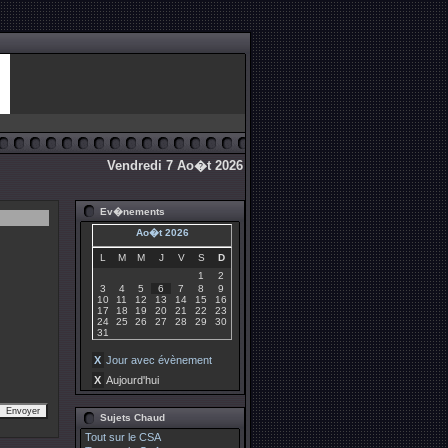
Vendredi 7 Ao�t 2026
Ev�nements
Ao�t 2026
L
M
M
J
V
S
D
1
2
3
4
5
6
7
8
9
10
11
12
13
14
15
16
17
18
19
20
21
22
23
24
25
26
27
28
29
30
31
X
Jour avec évènement
X
Aujourd'hui
Sujets Chaud
Tout sur le CSA