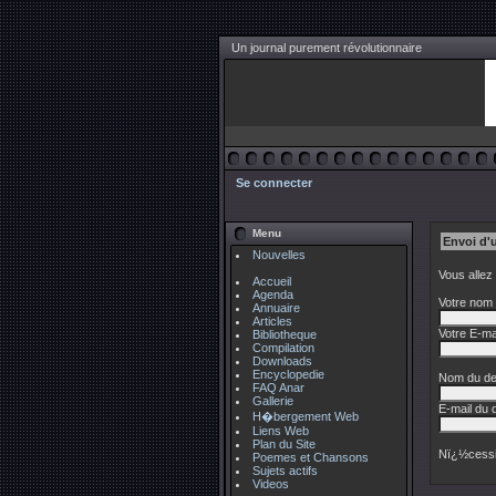
Un journal purement révolutionnaire
Se connecter
Menu
Envoi d'
Nouvelles
Vous allez
Accueil
Agenda
Votre nom 
Annuaire
Articles
Votre E-mai
Bibliotheque
Compilation
Downloads
Encyclopedie
Nom du des
FAQ Anar
Gallerie
E-mail du d
H�bergement Web
Liens Web
Plan du Site
Nï¿½cessi
Poemes et Chansons
Sujets actifs
Videos