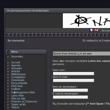
Un journal purement révolutionnaire
Accuei
Se connecter
51 visiteur(s) et 0 mem
Menu
Envoi d'un Article ï¿½ un ami
Nouvelles
Vous allez envoyer cet Article
Lettre des cama
Accueil
personne :
Agenda
Annuaire
Votre nom :
Articles
Bibliotheque
Votre E-mail :
Compilation
Downloads
Encyclopedie
FAQ Anar
Nom du destinataire :
Gallerie
H�bergement Web
E-mail du destinataire :
Liens Web
Plan du Site
Poemes et Chansons
Nï¿½cessite une traduction
[** Anti-Spam / Tha
Sujets actifs
Videos