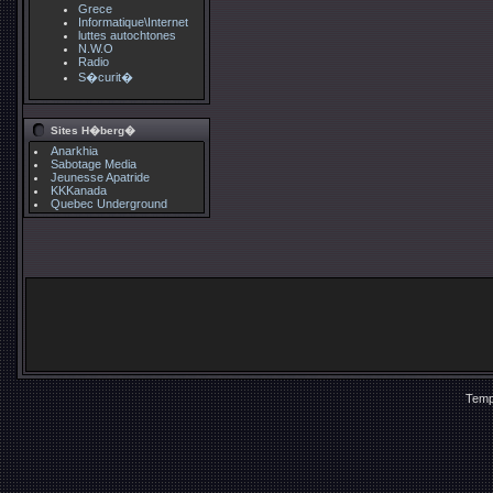
Grece
Informatique\Internet
luttes autochtones
N.W.O
Radio
S�curit�
Sites H�berg�
Anarkhia
Sabotage Media
Jeunesse Apatride
KKKanada
Quebec Underground
Temp