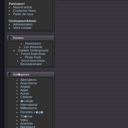
Participez!
Nouvel article
Contactez-Nous
Parler de nous
Utulisateur/Admin
Administration
Votre compte
Forums
Resistance
Les Insoumis
Quebec Underground
Forum Anarchiste
Pirate-Punk
forum Anarchiste
Revolutionnaire
Cat�gories
Alternatives
Anarchisme
Anglais
Appel
Autres
Citations
�cologie
International
Millitantisme
Recettes v�g�
Th�orie
Video
Anarkhia
Blackblock