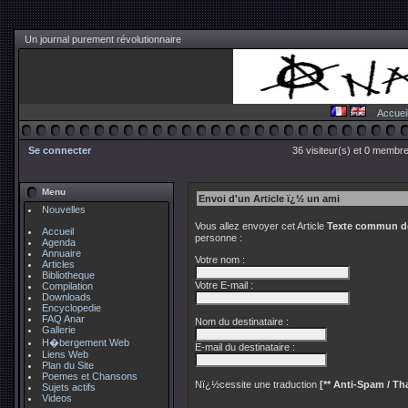
Un journal purement révolutionnaire
Accuei
Se connecter
36 visiteur(s) et 0 membre
Menu
Envoi d'un Article ï¿½ un ami
Nouvelles
Vous allez envoyer cet Article
Texte commun de
Accueil
personne :
Agenda
Annuaire
Votre nom :
Articles
Bibliotheque
Votre E-mail :
Compilation
Downloads
Encyclopedie
FAQ Anar
Nom du destinataire :
Gallerie
H�bergement Web
E-mail du destinataire :
Liens Web
Plan du Site
Poemes et Chansons
Nï¿½cessite une traduction
[** Anti-Spam / Tha
Sujets actifs
Videos