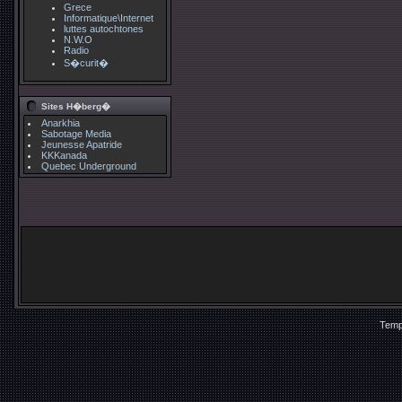
Grece
Informatique\Internet
luttes autochtones
N.W.O
Radio
S�curit�
Sites H�berg�
Anarkhia
Sabotage Media
Jeunesse Apatride
KKKanada
Quebec Underground
Temp