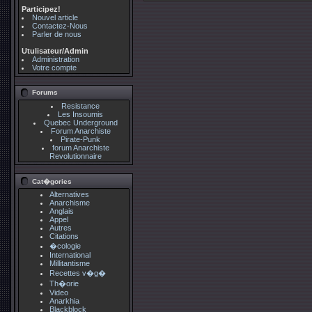
Participez!
Nouvel article
Contactez-Nous
Parler de nous
Utulisateur/Admin
Administration
Votre compte
Forums
Resistance
Les Insoumis
Quebec Underground
Forum Anarchiste
Pirate-Punk
forum Anarchiste
Revolutionnaire
Cat�gories
Alternatives
Anarchisme
Anglais
Appel
Autres
Citations
�cologie
International
Millitantisme
Recettes v�g�
Th�orie
Video
Anarkhia
Blackblock