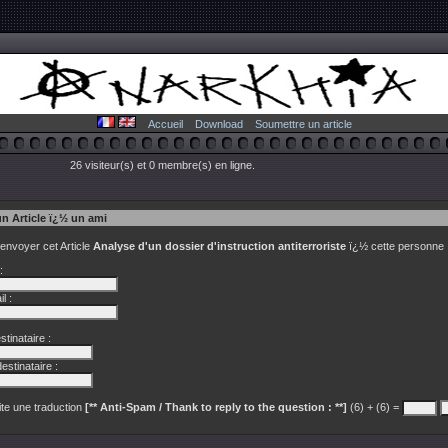
Accueil
Download
Soumettre un article
26 visiteur(s) et 0 membre(s) en ligne.
un Article ï¿½ un ami
 envoyer cet Article
Analyse d'un dossier d'instruction antiterroriste
ï¿½ cette personne 
:
l :
tinataire :
estinataire :
te une traduction
[** Anti-Spam / Thank to reply to the question : **]
(6) + (6) =