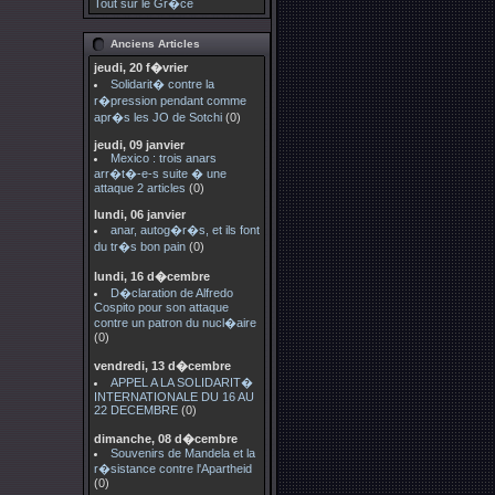
Tout sur le Gr�ce
Anciens Articles
jeudi, 20 f�vrier
Solidarit� contre la
r�pression pendant comme
apr�s les JO de Sotchi
(0)
jeudi, 09 janvier
Mexico : trois anars
arr�t�-e-s suite � une
attaque 2 articles
(0)
lundi, 06 janvier
anar, autog�r�s, et ils font
du tr�s bon pain
(0)
lundi, 16 d�cembre
D�claration de Alfredo
Cospito pour son attaque
contre un patron du nucl�aire
(0)
vendredi, 13 d�cembre
APPEL A LA SOLIDARIT�
INTERNATIONALE DU 16 AU
22 DECEMBRE
(0)
dimanche, 08 d�cembre
Souvenirs de Mandela et la
r�sistance contre l'Apartheid
(0)