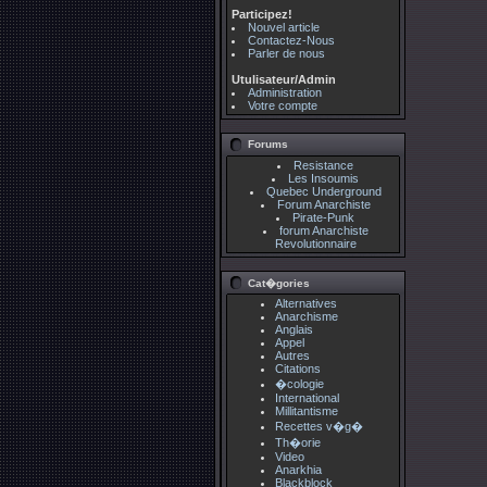
Participez!
Nouvel article
Contactez-Nous
Parler de nous
Utulisateur/Admin
Administration
Votre compte
Forums
Resistance
Les Insoumis
Quebec Underground
Forum Anarchiste
Pirate-Punk
forum Anarchiste
Revolutionnaire
Cat�gories
Alternatives
Anarchisme
Anglais
Appel
Autres
Citations
�cologie
International
Millitantisme
Recettes v�g�
Th�orie
Video
Anarkhia
Blackblock