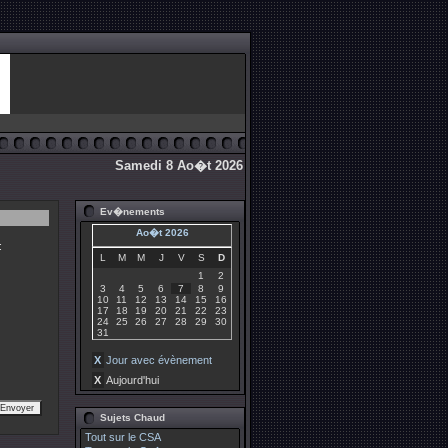
Samedi 8 Ao�t 2026
Ev�nements
Ao�t 2026
:
L
M
M
J
V
S
D
1
2
3
4
5
6
7
8
9
10
11
12
13
14
15
16
17
18
19
20
21
22
23
24
25
26
27
28
29
30
31
X
Jour avec évènement
X
Aujourd'hui
Sujets Chaud
Tout sur le CSA