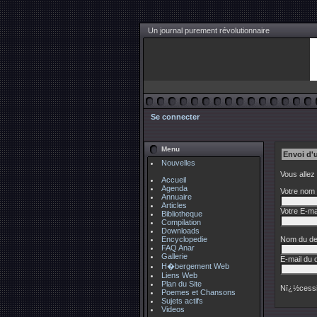
Un journal purement révolutionnaire
Se connecter
Menu
Envoi d'
Nouvelles
Vous allez
Accueil
Agenda
Votre nom 
Annuaire
Articles
Votre E-mai
Bibliotheque
Compilation
Downloads
Encyclopedie
Nom du des
FAQ Anar
Gallerie
E-mail du d
H�bergement Web
Liens Web
Plan du Site
Nï¿½cessi
Poemes et Chansons
Sujets actifs
Videos