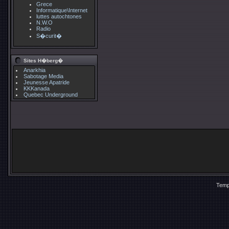
Grece
Informatique\Internet
luttes autochtones
N.W.O
Radio
S�curit�
Sites H�berg�
Anarkhia
Sabotage Media
Jeunesse Apatride
KKKanada
Quebec Underground
Temp