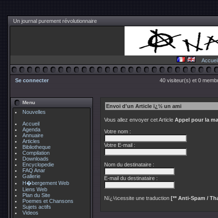
Un journal purement révolutionnaire
Accuei
Se connecter
40 visiteur(s) et 0 membr
Menu
Envoi d'un Article ï¿½ un ami
Nouvelles
Vous allez envoyer cet Article
Appel pour la ma
Accueil
Agenda
Votre nom :
Annuaire
Articles
Votre E-mail :
Bibliotheque
Compilation
Downloads
Encyclopedie
Nom du destinataire :
FAQ Anar
Gallerie
E-mail du destinataire :
H�bergement Web
Liens Web
Plan du Site
Nï¿½cessite une traduction
[** Anti-Spam / Tha
Poemes et Chansons
Sujets actifs
Videos