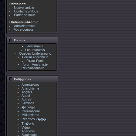
Participez!
Nouvel article
Contactez-Nous
Parler de nous
Utulisateur/Admin
Administration
Votre compte
Forums
Resistance
Les Insoumis
Quebec Underground
Forum Anarchiste
Pirate-Punk
forum Anarchiste
Revolutionnaire
Cat�gories
Alternatives
Anarchisme
Anglais
Appel
Autres
Citations
�cologie
International
Millitantisme
Recettes v�g�
Th�orie
Video
Anarkhia
Blackblock