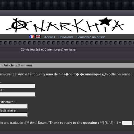
Accueil
Download
Soumettre un article
25 visiteur(s) et 0 membre(s) en ligne.
un Article ï¿½ un ami
 envoyer cet Article
Tant qu'il y aura de l'ins�curit� �conomique
ï¿½ cette personne :
:
l :
tinataire :
estinataire :
te une traduction
[** Anti-Spam / Thank to reply to the question : **]
(8 / 2) - 1 =