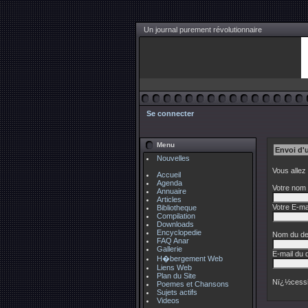
Un journal purement révolutionnaire
Se connecter
Menu
Envoi d'
Nouvelles
Vous allez
Accueil
Agenda
Votre nom 
Annuaire
Articles
Votre E-mai
Bibliotheque
Compilation
Downloads
Encyclopedie
Nom du des
FAQ Anar
Gallerie
E-mail du d
H�bergement Web
Liens Web
Plan du Site
Nï¿½cessi
Poemes et Chansons
Sujets actifs
Videos