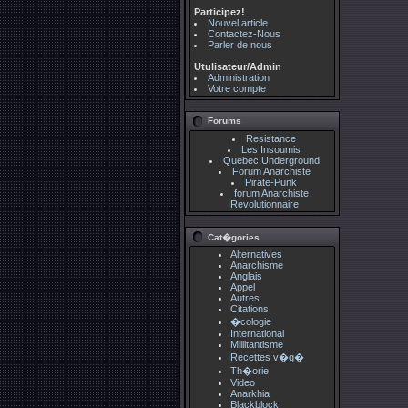
Participez!
Nouvel article
Contactez-Nous
Parler de nous
Utulisateur/Admin
Administration
Votre compte
Forums
Resistance
Les Insoumis
Quebec Underground
Forum Anarchiste
Pirate-Punk
forum Anarchiste
Revolutionnaire
Cat�gories
Alternatives
Anarchisme
Anglais
Appel
Autres
Citations
�cologie
International
Millitantisme
Recettes v�g�
Th�orie
Video
Anarkhia
Blackblock