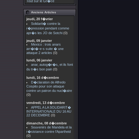
Tout sur le Gr�ce
Anciens Articles
jeudi, 20 f�vrier
Solidarit� contre la
r�pression pendant comme
apr�s les JO de Sotchi
(0)
jeudi, 09 janvier
Mexico : trois anars
arr�t�-e-s suite � une
attaque 2 articles
(0)
lundi, 06 janvier
anar, autog�r�s, et ils font
du tr�s bon pain
(0)
lundi, 16 d�cembre
D�claration de Alfredo
Cospito pour son attaque
contre un patron du nucl�aire
(0)
vendredi, 13 d�cembre
APPEL A LA SOLIDARIT�
INTERNATIONALE DU 16 AU
22 DECEMBRE
(0)
dimanche, 08 d�cembre
Souvenirs de Mandela et la
r�sistance contre l'Apartheid
(0)