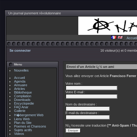
Un journal purement révolutionnaire
Accuei
Se connecter
16 visiteur(s) et 0 membr
Menu
Envoi d'un Article ï¿½ un ami
Nouvelles
Vous allez envoyer cet Article
Francisco Ferrer 
Accueil
Agenda
Votre nom :
Annuaire
Articles
Votre E-mail :
Bibliotheque
Compilation
Downloads
Encyclopedie
Nom du destinataire :
FAQ Anar
Gallerie
E-mail du destinataire :
H�bergement Web
Liens Web
Plan du Site
Nï¿½cessite une traduction
[** Anti-Spam / Tha
Poemes et Chansons
Sujets actifs
Videos