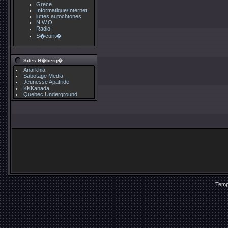
Grece
Informatique\Internet
luttes autochtones
N.W.O
Radio
S�curit�
Sites H�berg�
Anarkhia
Sabotage Media
Jeunesse Apatride
KKKanada
Quebec Underground
Temp