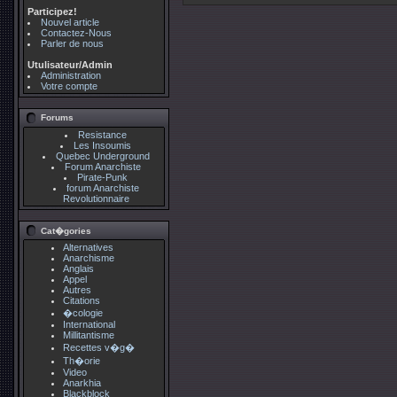
Participez!
Nouvel article
Contactez-Nous
Parler de nous
Utulisateur/Admin
Administration
Votre compte
Forums
Resistance
Les Insoumis
Quebec Underground
Forum Anarchiste
Pirate-Punk
forum Anarchiste
Revolutionnaire
Cat�gories
Alternatives
Anarchisme
Anglais
Appel
Autres
Citations
�cologie
International
Millitantisme
Recettes v�g�
Th�orie
Video
Anarkhia
Blackblock