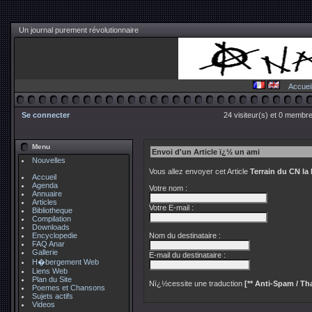
Un journal purement révolutionnaire
Accuei
Se connecter
24 visiteur(s) et 0 membre
Menu
Envoi d'un Article ï¿½ un ami
Nouvelles
Vous allez envoyer cet Article
Terrain du CN la 
Accueil
Agenda
Votre nom :
Annuaire
Articles
Votre E-mail :
Bibliotheque
Compilation
Downloads
Encyclopedie
Nom du destinataire :
FAQ Anar
Gallerie
E-mail du destinataire :
H�bergement Web
Liens Web
Plan du Site
Nï¿½cessite une traduction
[** Anti-Spam / Tha
Poemes et Chansons
Sujets actifs
Videos