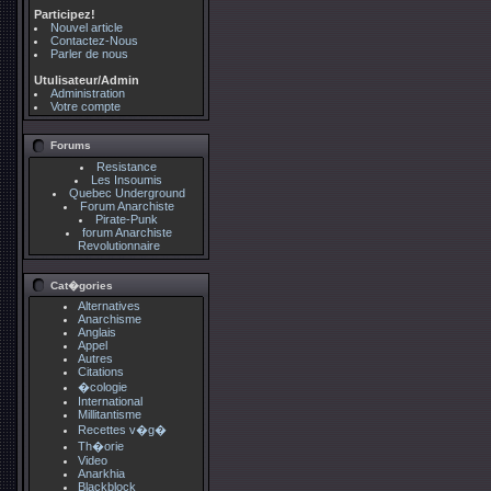
Participez!
Nouvel article
Contactez-Nous
Parler de nous
Utulisateur/Admin
Administration
Votre compte
Forums
Resistance
Les Insoumis
Quebec Underground
Forum Anarchiste
Pirate-Punk
forum Anarchiste
Revolutionnaire
Cat�gories
Alternatives
Anarchisme
Anglais
Appel
Autres
Citations
�cologie
International
Millitantisme
Recettes v�g�
Th�orie
Video
Anarkhia
Blackblock