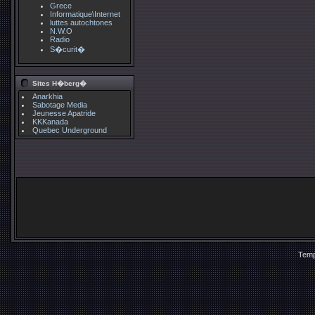
Grece
Informatique\Internet
luttes autochtones
N.W.O
Radio
S�curit�
Sites H�berg�
Anarkhia
Sabotage Media
Jeunesse Apatride
KKKanada
Quebec Underground
Temp