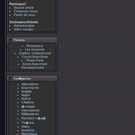
Participez!
Nouvel article
Contactez-Nous
Parler de nous
Utulisateur/Admin
Administration
Votre compte
Forums
Resistance
Les Insoumis
Quebec Underground
Forum Anarchiste
Pirate-Punk
forum Anarchiste
Revolutionnaire
Cat�gories
Alternatives
Anarchisme
Anglais
Appel
Autres
Citations
�cologie
International
Millitantisme
Recettes v�g�
Th�orie
Video
Anarkhia
Blackblock