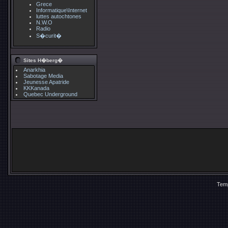
Grece
Informatique\Internet
luttes autochtones
N.W.O
Radio
S�curit�
Sites H�berg�
Anarkhia
Sabotage Media
Jeunesse Apatride
KKKanada
Quebec Underground
Temp