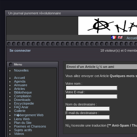
Un journal purement révolutionnaire
Accuei
Se connecter
18 visiteur(s) et 0 membr
Menu
Envoi d'un Article ï¿½ un ami
Nouvelles
Vous allez envoyer cet Article
Quelques mots s
Accueil
Agenda
Votre nom :
Annuaire
Articles
Votre E-mail :
Bibliotheque
Compilation
Downloads
Encyclopedie
Nom du destinataire :
FAQ Anar
Gallerie
E-mail du destinataire :
H�bergement Web
Liens Web
Plan du Site
Nï¿½cessite une traduction
[** Anti-Spam / Tha
Poemes et Chansons
Sujets actifs
Videos