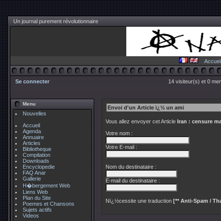
Un journal purement révolutionnaire
Accuei
Se connecter
14 visiteur(s) et 0 me
Menu
Envoi d'un Article ï¿½ un ami
Nouvelles
Vous allez envoyer cet Article
Iran : censure m
Accueil
Agenda
Votre nom :
Annuaire
Articles
Votre E-mail :
Bibliotheque
Compilation
Downloads
Encyclopedie
Nom du destinataire :
FAQ Anar
Gallerie
E-mail du destinataire :
H�bergement Web
Liens Web
Plan du Site
Nï¿½cessite une traduction
[** Anti-Spam / Tha
Poemes et Chansons
Sujets actifs
Videos