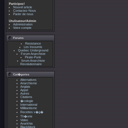
Participez!
Nouvel article
Contactez-Nous
Parler de nous
Utulisateur/Admin
Administration
Votre compte
Forums
Resistance
Les Insoumis
Quebec Underground
Forum Anarchiste
Pirate-Punk
forum Anarchiste
Revolutionnaire
Cat�gories
Alternatives
Anarchisme
Anglais
Appel
Autres
Citations
�cologie
International
Millitantisme
Recettes v�g�
Th�orie
Video
Anarkhia
Blackblock