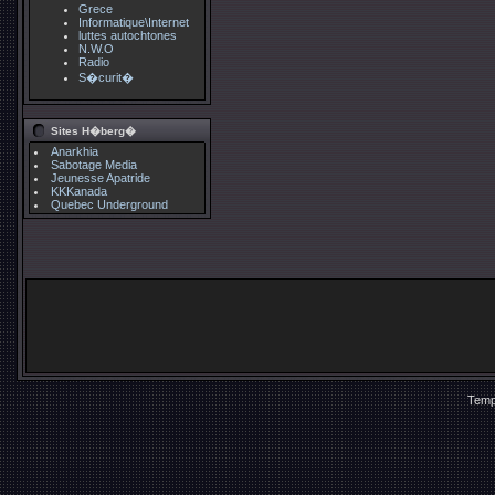
Grece
Informatique\Internet
luttes autochtones
N.W.O
Radio
S�curit�
Sites H�berg�
Anarkhia
Sabotage Media
Jeunesse Apatride
KKKanada
Quebec Underground
Temp