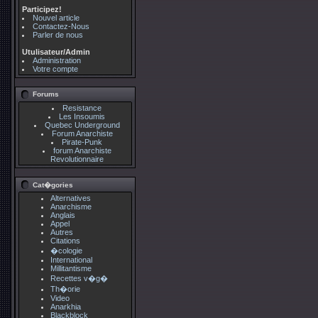
Participez!
Nouvel article
Contactez-Nous
Parler de nous
Utulisateur/Admin
Administration
Votre compte
Forums
Resistance
Les Insoumis
Quebec Underground
Forum Anarchiste
Pirate-Punk
forum Anarchiste
Revolutionnaire
Cat�gories
Alternatives
Anarchisme
Anglais
Appel
Autres
Citations
�cologie
International
Millitantisme
Recettes v�g�
Th�orie
Video
Anarkhia
Blackblock