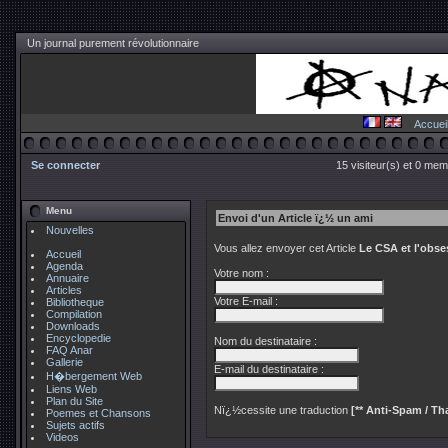
Un journal purement révolutionnaire
Accuei
Se connecter
15 visiteur(s) et 0 mem
Menu
Envoi d'un Article ï¿½ un ami
Nouvelles
Vous allez envoyer cet Article
Le CSA et l'obse
Accueil
Agenda
Votre nom :
Annuaire
Articles
Votre E-mail :
Bibliotheque
Compilation
Downloads
Encyclopedie
Nom du destinataire :
FAQ Anar
Gallerie
E-mail du destinataire :
H�bergement Web
Liens Web
Plan du Site
Nï¿½cessite une traduction
[** Anti-Spam / Tha
Poemes et Chansons
Sujets actifs
Videos