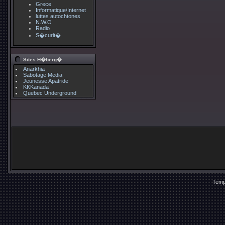
Grece
Informatique\Internet
luttes autochtones
N.W.O
Radio
S�curit�
Sites H�berg�
Anarkhia
Sabotage Media
Jeunesse Apatride
KKKanada
Quebec Underground
Temp