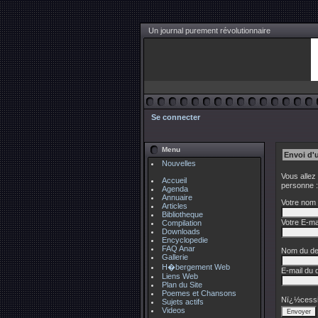
Un journal purement révolutionnaire
Se connecter
Menu
Envoi d'
Nouvelles
Vous allez
Accueil
personne :
Agenda
Annuaire
Votre nom 
Articles
Bibliotheque
Votre E-mai
Compilation
Downloads
Encyclopedie
FAQ Anar
Nom du des
Gallerie
H�bergement Web
E-mail du d
Liens Web
Plan du Site
Poemes et Chansons
Nï¿½cessi
Sujets actifs
Videos