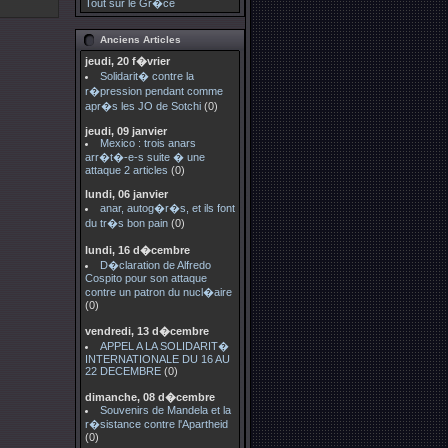
Tout sur le Gr�ce
Anciens Articles
jeudi, 20 f�vrier
Solidarit� contre la
r�pression pendant comme
apr�s les JO de Sotchi
(0)
jeudi, 09 janvier
Mexico : trois anars
arr�t�-e-s suite � une
attaque 2 articles
(0)
lundi, 06 janvier
anar, autog�r�s, et ils font
du tr�s bon pain
(0)
lundi, 16 d�cembre
D�claration de Alfredo
Cospito pour son attaque
contre un patron du nucl�aire
(0)
vendredi, 13 d�cembre
APPEL A LA SOLIDARIT�
INTERNATIONALE DU 16 AU
22 DECEMBRE
(0)
dimanche, 08 d�cembre
Souvenirs de Mandela et la
r�sistance contre l'Apartheid
(0)