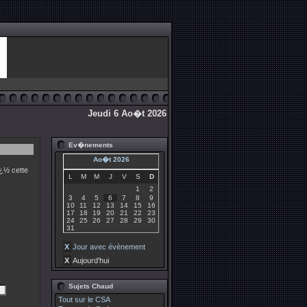
Jeudi 6 Ao�t 2026
Ev�nements
Ao�t 2026
¿½ cette
L
M
M
J
V
S
D
1
2
3
4
5
6
7
8
9
10
11
12
13
14
15
16
17
18
19
20
21
22
23
24
25
26
27
28
29
30
31
X
Jour avec évènement
X
Aujourd'hui
Sujets Chaud
Tout sur le CSA