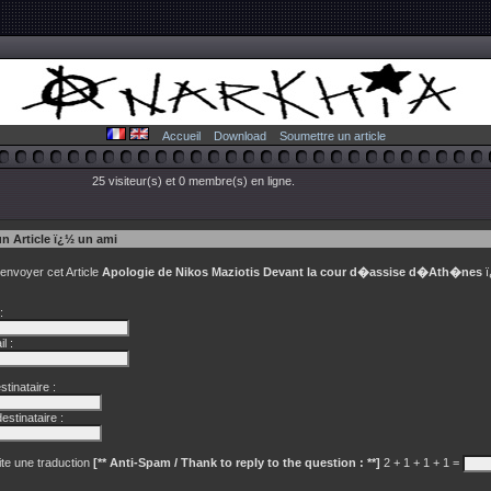
Accueil
Download
Soumettre un article
25 visiteur(s) et 0 membre(s) en ligne.
un Article ï¿½ un ami
 envoyer cet Article
Apologie de Nikos Maziotis Devant la cour d�assise d�Ath�nes
ï
:
l :
tinataire :
estinataire :
te une traduction
[** Anti-Spam / Thank to reply to the question : **]
2 + 1 + 1 + 1 =