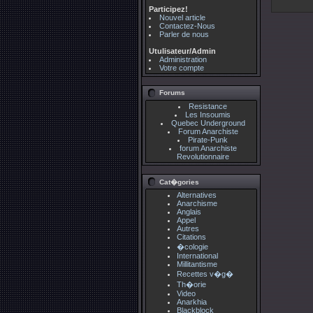
Participez!
Nouvel article
Contactez-Nous
Parler de nous
Utulisateur/Admin
Administration
Votre compte
Forums
Resistance
Les Insoumis
Quebec Underground
Forum Anarchiste
Pirate-Punk
forum Anarchiste
Revolutionnaire
Cat�gories
Alternatives
Anarchisme
Anglais
Appel
Autres
Citations
�cologie
International
Millitantisme
Recettes v�g�
Th�orie
Video
Anarkhia
Blackblock