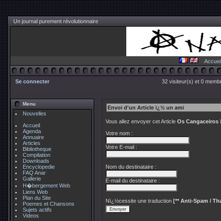
Un journal purement révolutionnaire
Accuei
Se connecter
32 visiteur(s) et 0 membr
Menu
Envoi d'un Article ï¿½ un ami
Nouvelles
Vous allez envoyer cet Article
Os Cangaceiros
Accueil
Agenda
Votre nom :
Annuaire
Articles
Votre E-mail :
Bibliotheque
Compilation
Downloads
Encyclopedie
Nom du destinataire :
FAQ Anar
Gallerie
E-mail du destinataire :
H�bergement Web
Liens Web
Plan du Site
Nï¿½cessite une traduction
[** Anti-Spam / Tha
Poemes et Chansons
Sujets actifs
Videos