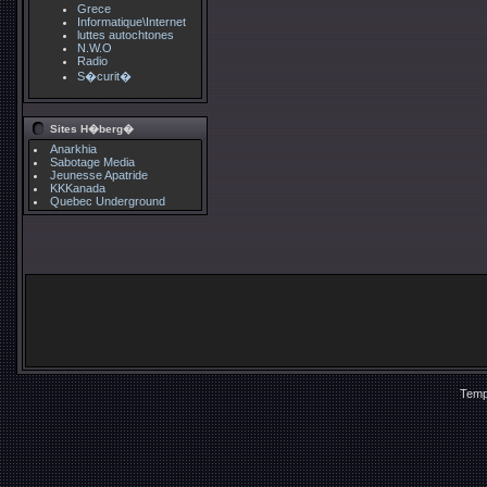
Grece
Informatique\Internet
luttes autochtones
N.W.O
Radio
S�curit�
Sites H�berg�
Anarkhia
Sabotage Media
Jeunesse Apatride
KKKanada
Quebec Underground
Temp