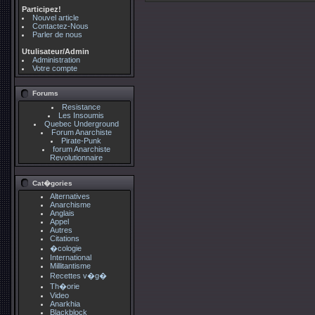
Participez!
Nouvel article
Contactez-Nous
Parler de nous
Utulisateur/Admin
Administration
Votre compte
Forums
Resistance
Les Insoumis
Quebec Underground
Forum Anarchiste
Pirate-Punk
forum Anarchiste
Revolutionnaire
Cat�gories
Alternatives
Anarchisme
Anglais
Appel
Autres
Citations
�cologie
International
Millitantisme
Recettes v�g�
Th�orie
Video
Anarkhia
Blackblock