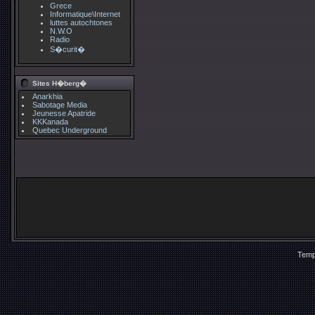
Grece
Informatique\Internet
luttes autochtones
N.W.O
Radio
S�curit�
Sites H�berg�
Anarkhia
Sabotage Media
Jeunesse Apatride
KKKanada
Quebec Underground
Temp