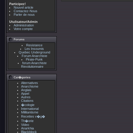
Participez!
Nouvel article
Contactez-Nous
Parler de nous
Utulisateur/Admin
Administration
Votre compte
Forums
Resistance
Les Insoumis
Quebec Underground
Forum Anarchiste
Pirate-Punk
forum Anarchiste
Revolutionnaire
Cat�gories
Alternatives
Anarchisme
Anglais
Appel
Autres
Citations
�cologie
International
Millitantisme
Recettes v�g�
Th�orie
Video
Anarkhia
Blackblock