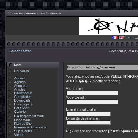
Un journal purement révolutionnaire
Accuei
Se connecter
63 visiteur(s) et 0 
Menu
Envoi d'un Article ï¿½ un ami
Nouvelles
Vous allez envoyer cet Article
VENEZ INT�GRA
Accueil
AUTOG�R�
ï¿½ cette personne :
Agenda
Annuaire
Votre nom :
Articles
Bibliotheque
Compilation
Votre E-mail :
Downloads
Encyclopedie
FAQ Anar
Nom du destinataire :
Gallerie
H�bergement Web
E-mail du destinataire :
Liens Web
Plan du Site
Poemes et Chansons
Sujets actifs
Nï¿½cessite une traduction
[** Anti-Spam / Tha
Videos