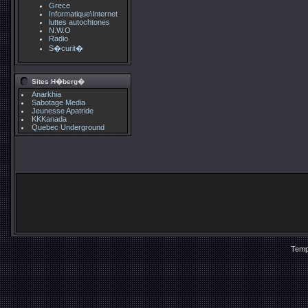
Grece
Informatique\Internet
luttes autochtones
N.W.O
Radio
S�curit�
Sites H�berg�
Anarkhia
Sabotage Media
Jeunesse Apatride
KKKanada
Quebec Underground
Temp