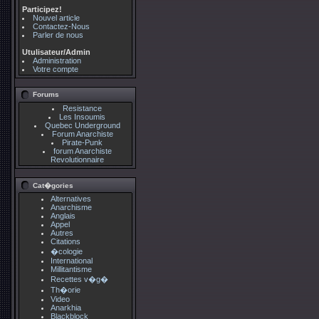
Participez!
Nouvel article
Contactez-Nous
Parler de nous
Utulisateur/Admin
Administration
Votre compte
Forums
Resistance
Les Insoumis
Quebec Underground
Forum Anarchiste
Pirate-Punk
forum Anarchiste
Revolutionnaire
Cat�gories
Alternatives
Anarchisme
Anglais
Appel
Autres
Citations
�cologie
International
Millitantisme
Recettes v�g�
Th�orie
Video
Anarkhia
Blackblock