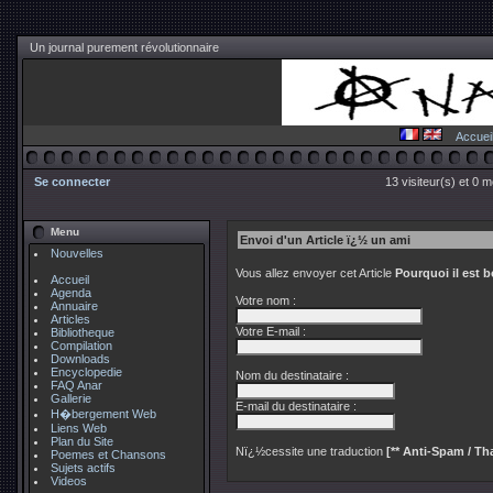
Un journal purement révolutionnaire
Accuei
Se connecter
13 visiteur(s) et 0 
Menu
Envoi d'un Article ï¿½ un ami
Nouvelles
Vous allez envoyer cet Article
Pourquoi il est
Accueil
Agenda
Votre nom :
Annuaire
Articles
Votre E-mail :
Bibliotheque
Compilation
Downloads
Encyclopedie
Nom du destinataire :
FAQ Anar
Gallerie
E-mail du destinataire :
H�bergement Web
Liens Web
Plan du Site
Nï¿½cessite une traduction
[** Anti-Spam / Tha
Poemes et Chansons
Sujets actifs
Videos