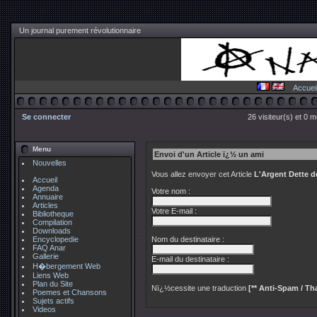
Un journal purement révolutionnaire
Accuei
Se connecter
26 visiteur(s) et 0 
Menu
Envoi d'un Article ï¿½ un ami
Nouvelles
Vous allez envoyer cet Article
L'Argent Dette 
Accueil
Agenda
Votre nom :
Annuaire
Articles
Votre E-mail :
Bibliotheque
Compilation
Downloads
Encyclopedie
Nom du destinataire :
FAQ Anar
Gallerie
E-mail du destinataire :
H�bergement Web
Liens Web
Plan du Site
Nï¿½cessite une traduction
[** Anti-Spam / Tha
Poemes et Chansons
Sujets actifs
Videos