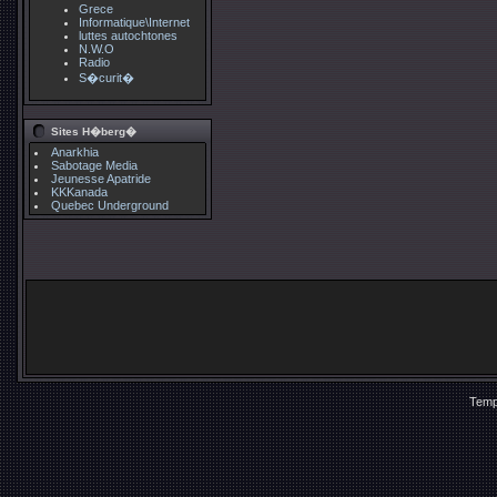
Grece
Informatique\Internet
luttes autochtones
N.W.O
Radio
S�curit�
Sites H�berg�
Anarkhia
Sabotage Media
Jeunesse Apatride
KKKanada
Quebec Underground
Temp