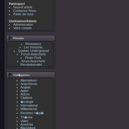
Participez!
Nouvel article
Contactez-Nous
Parler de nous
Utulisateur/Admin
Administration
Votre compte
Forums
Resistance
Les Insoumis
Quebec Underground
Forum Anarchiste
Pirate-Punk
forum Anarchiste
Revolutionnaire
Cat�gories
Alternatives
Anarchisme
Anglais
Appel
Autres
Citations
�cologie
International
Millitantisme
Recettes v�g�
Th�orie
Video
Anarkhia
Blackblock