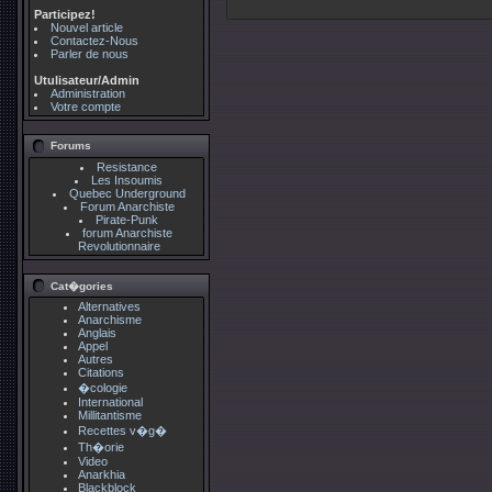
Participez!
Nouvel article
Contactez-Nous
Parler de nous
Utulisateur/Admin
Administration
Votre compte
Forums
Resistance
Les Insoumis
Quebec Underground
Forum Anarchiste
Pirate-Punk
forum Anarchiste
Revolutionnaire
Cat�gories
Alternatives
Anarchisme
Anglais
Appel
Autres
Citations
�cologie
International
Millitantisme
Recettes v�g�
Th�orie
Video
Anarkhia
Blackblock