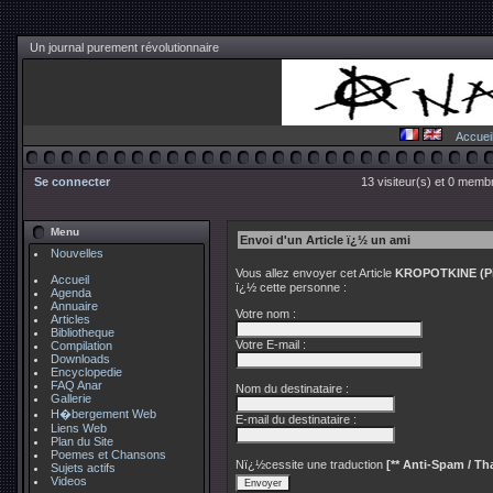
Un journal purement révolutionnaire
Accuei
Se connecter
13 visiteur(s) et 0 membr
Menu
Envoi d'un Article ï¿½ un ami
Nouvelles
Vous allez envoyer cet Article
KROPOTKINE (Pier
Accueil
ï¿½ cette personne :
Agenda
Annuaire
Votre nom :
Articles
Bibliotheque
Votre E-mail :
Compilation
Downloads
Encyclopedie
FAQ Anar
Nom du destinataire :
Gallerie
H�bergement Web
E-mail du destinataire :
Liens Web
Plan du Site
Poemes et Chansons
Nï¿½cessite une traduction
[** Anti-Spam / Tha
Sujets actifs
Videos