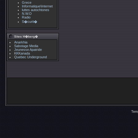
Grece
Informatique\Internet
luttes autochtones
N.W.O
Radio
S�curit�
Sites H�berg�
Anarkhia
Sabotage Media
Jeunesse Apatride
KKKanada
Quebec Underground
Temp