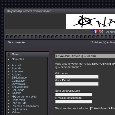
Un journal purement révolutionnaire
Accuei
Se connecter
42 visiteur(s) et 0 
Menu
Envoi d'un Article ï¿½ un ami
Nouvelles
Vous allez envoyer cet Article
KROPOTKINE (Pier
Accueil
ï¿½ cette personne :
Agenda
Annuaire
Votre nom :
Articles
Bibliotheque
Votre E-mail :
Compilation
Downloads
Encyclopedie
FAQ Anar
Nom du destinataire :
Gallerie
H�bergement Web
E-mail du destinataire :
Liens Web
Plan du Site
Poemes et Chansons
Nï¿½cessite une traduction
[** Anti-Spam / Tha
Sujets actifs
Videos