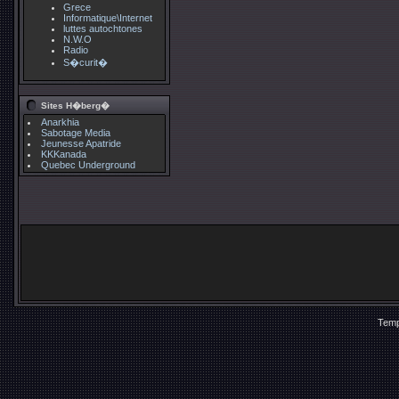
Grece
Informatique\Internet
luttes autochtones
N.W.O
Radio
S�curit�
Sites H�berg�
Anarkhia
Sabotage Media
Jeunesse Apatride
KKKanada
Quebec Underground
Temp