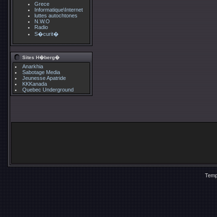
Grece
Informatique\Internet
luttes autochtones
N.W.O
Radio
S�curit�
Sites H�berg�
Anarkhia
Sabotage Media
Jeunesse Apatride
KKKanada
Quebec Underground
Temp