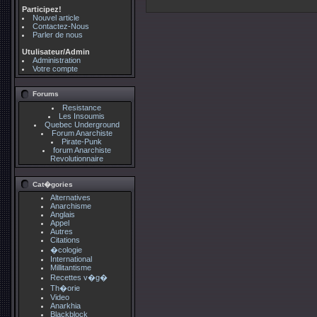
Participez!
Nouvel article
Contactez-Nous
Parler de nous
Utulisateur/Admin
Administration
Votre compte
Forums
Resistance
Les Insoumis
Quebec Underground
Forum Anarchiste
Pirate-Punk
forum Anarchiste
Revolutionnaire
Cat�gories
Alternatives
Anarchisme
Anglais
Appel
Autres
Citations
�cologie
International
Millitantisme
Recettes v�g�
Th�orie
Video
Anarkhia
Blackblock