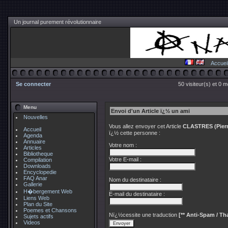
Un journal purement révolutionnaire
Accuei
Se connecter
50 visiteur(s) et 0 
Menu
Envoi d'un Article ï¿½ un ami
Nouvelles
Vous allez envoyer cet Article
CLASTRES (Pierre
Accueil
ï¿½ cette personne :
Agenda
Annuaire
Votre nom :
Articles
Bibliotheque
Votre E-mail :
Compilation
Downloads
Encyclopedie
FAQ Anar
Nom du destinataire :
Gallerie
H�bergement Web
E-mail du destinataire :
Liens Web
Plan du Site
Poemes et Chansons
Nï¿½cessite une traduction
[** Anti-Spam / Tha
Sujets actifs
Videos