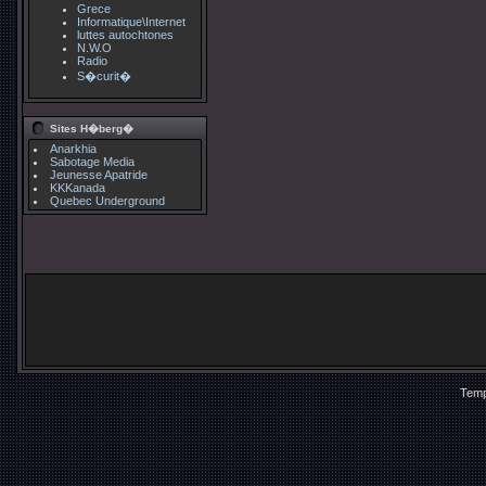
Grece
Informatique\Internet
luttes autochtones
N.W.O
Radio
S�curit�
Sites H�berg�
Anarkhia
Sabotage Media
Jeunesse Apatride
KKKanada
Quebec Underground
Temp