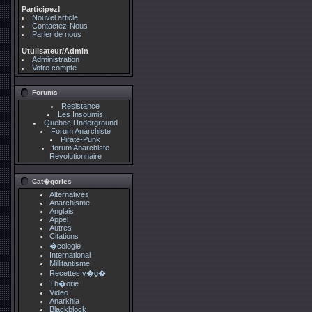
Participez!
Nouvel article
Contactez-Nous
Parler de nous
Utulisateur/Admin
Administration
Votre compte
Forums
Resistance
Les Insoumis
Quebec Underground
Forum Anarchiste
Pirate-Punk
forum Anarchiste
Revolutionnaire
Cat�gories
Alternatives
Anarchisme
Anglais
Appel
Autres
Citations
�cologie
International
Millitantisme
Recettes v�g�
Th�orie
Video
Anarkhia
Blackblock