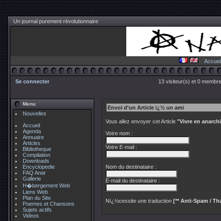
Un journal purement révolutionnaire
Accuei
Se connecter
13 visiteur(s) et 0 membre
Menu
Envoi d'un Article ï¿½ un ami
Nouvelles
Vous allez envoyer cet Article
"Vivre en anarch
Accueil
Agenda
Votre nom :
Annuaire
Articles
Votre E-mail :
Bibliotheque
Compilation
Downloads
Encyclopedie
Nom du destinataire :
FAQ Anar
Gallerie
E-mail du destinataire :
H�bergement Web
Liens Web
Plan du Site
Nï¿½cessite une traduction
[** Anti-Spam / Tha
Poemes et Chansons
Sujets actifs
Videos