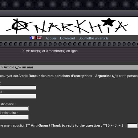
Accueil
Download
Soumettre un article
29 visiteur(s) et 0 membre(s) en ligne.
un Article ï¿½ un ami
 envoyer cet Article
Retour des recuperations d'entreprises - Argentine
ï¿½ cette person
:
l :
tinataire :
estinataire :
te une traduction
[** Anti-Spam / Thank to reply to the question : **]
5 + (5) + 1 =