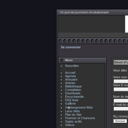
Un journal purement révolutionnaire
Se connecter
Menu
Envoi d'
Nouvelles
Vous allez
Accueil
Agenda
Votre nom 
Annuaire
Articles
Votre E-mai
Bibliotheque
Compilation
Downloads
Encyclopedie
Nom du des
FAQ Anar
Gallerie
E-mail du d
H�bergement Web
Liens Web
Plan du Site
Nï¿½cessi
Poemes et Chansons
Sujets actifs
Videos