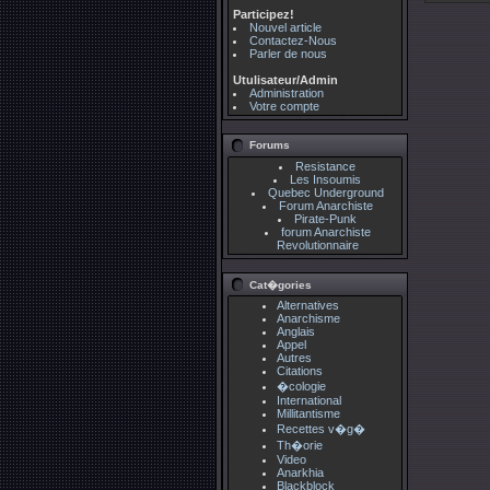
Participez!
Nouvel article
Contactez-Nous
Parler de nous
Utulisateur/Admin
Administration
Votre compte
Forums
Resistance
Les Insoumis
Quebec Underground
Forum Anarchiste
Pirate-Punk
forum Anarchiste
Revolutionnaire
Cat�gories
Alternatives
Anarchisme
Anglais
Appel
Autres
Citations
�cologie
International
Millitantisme
Recettes v�g�
Th�orie
Video
Anarkhia
Blackblock