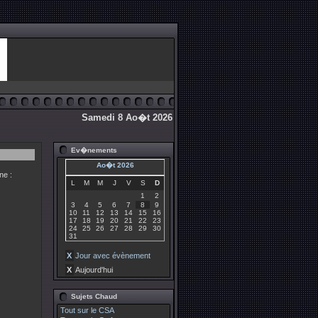
Samedi 8 Ao�t 2026
Ev�nements
Ao�t 2026
ne :
L
M
M
J
V
S
D
1
2
3
4
5
6
7
8
9
10
11
12
13
14
15
16
17
18
19
20
21
22
23
24
25
26
27
28
29
30
31
X
Jour avec évènement
X
Aujourd'hui
Sujets Chaud
Tout sur le CSA