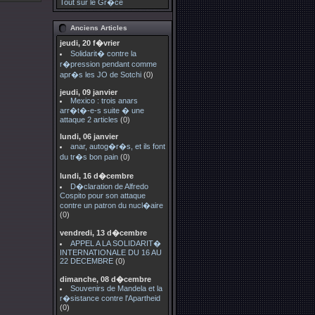
Tout sur le Gr�ce
Anciens Articles
jeudi, 20 f�vrier
Solidarit� contre la
r�pression pendant comme
apr�s les JO de Sotchi
(0)
jeudi, 09 janvier
Mexico : trois anars
arr�t�-e-s suite � une
attaque 2 articles
(0)
lundi, 06 janvier
anar, autog�r�s, et ils font
du tr�s bon pain
(0)
lundi, 16 d�cembre
D�claration de Alfredo
Cospito pour son attaque
contre un patron du nucl�aire
(0)
vendredi, 13 d�cembre
APPEL A LA SOLIDARIT�
INTERNATIONALE DU 16 AU
22 DECEMBRE
(0)
dimanche, 08 d�cembre
Souvenirs de Mandela et la
r�sistance contre l'Apartheid
(0)