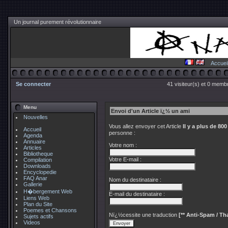
Un journal purement révolutionnaire
Accuei
Se connecter
41 visiteur(s) et 0 membr
Menu
Envoi d'un Article ï¿½ un ami
Nouvelles
Vous allez envoyer cet Article
Il y a plus de 80
Accueil
personne :
Agenda
Annuaire
Votre nom :
Articles
Bibliotheque
Votre E-mail :
Compilation
Downloads
Encyclopedie
FAQ Anar
Nom du destinataire :
Gallerie
H�bergement Web
E-mail du destinataire :
Liens Web
Plan du Site
Poemes et Chansons
Nï¿½cessite une traduction
[** Anti-Spam / Tha
Sujets actifs
Videos