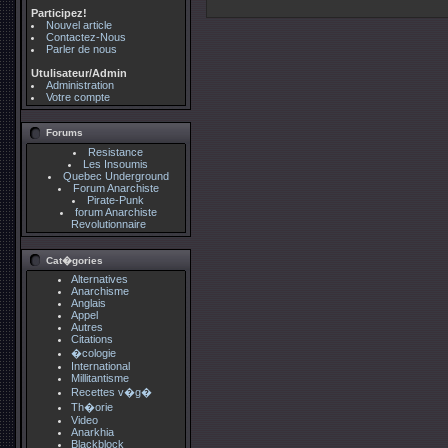
Participez!
Nouvel article
Contactez-Nous
Parler de nous
Utulisateur/Admin
Administration
Votre compte
Forums
Resistance
Les Insoumis
Quebec Underground
Forum Anarchiste
Pirate-Punk
forum Anarchiste
Revolutionnaire
Cat�gories
Alternatives
Anarchisme
Anglais
Appel
Autres
Citations
�cologie
International
Millitantisme
Recettes v�g�
Th�orie
Video
Anarkhia
Blackblock