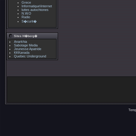
Grece
Informatique\Internet
luttes autochtones
N.W.O
Radio
S�curit�
Sites H�berg�
Anarkhia
Sabotage Media
Jeunesse Apatride
KKKanada
Quebec Underground
Temp