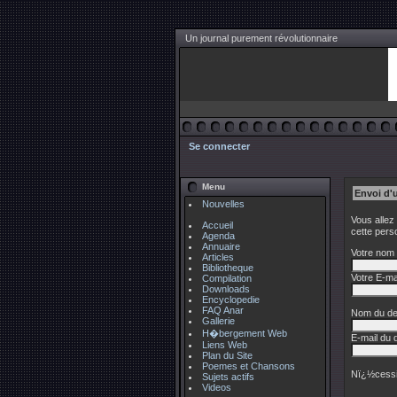
Un journal purement révolutionnaire
Se connecter
Menu
Envoi d'
Nouvelles
Vous allez
Accueil
cette pers
Agenda
Annuaire
Votre nom 
Articles
Bibliotheque
Votre E-mai
Compilation
Downloads
Encyclopedie
FAQ Anar
Nom du des
Gallerie
H�bergement Web
E-mail du d
Liens Web
Plan du Site
Poemes et Chansons
Nï¿½cessi
Sujets actifs
Videos