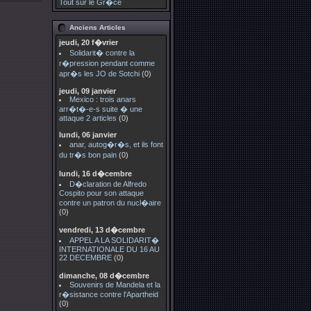
Tout sur le Gr�ce
Anciens Articles
jeudi, 20 f�vrier
Solidarit� contre la
r�pression pendant comme
apr�s les JO de Sotchi
(0)
jeudi, 09 janvier
Mexico : trois anars
arr�t�-e-s suite � une
attaque 2 articles
(0)
lundi, 06 janvier
anar, autog�r�s, et ils font
du tr�s bon pain
(0)
lundi, 16 d�cembre
D�claration de Alfredo
Cospito pour son attaque
contre un patron du nucl�aire
(0)
vendredi, 13 d�cembre
APPEL A LA SOLIDARIT�
INTERNATIONALE DU 16 AU
22 DECEMBRE
(0)
dimanche, 08 d�cembre
Souvenirs de Mandela et la
r�sistance contre l'Apartheid
(0)