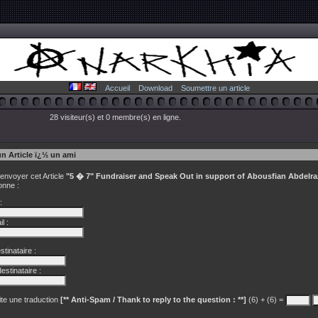
Accueil
Download
Soumettre un article
28 visiteur(s) et 0 membre(s) en ligne.
un Article ï¿½ un ami
 envoyer cet Article
"5 � 7" Fundraiser and Speak Out in support of Abousfian Abdelra
onne :
:
l :
tinataire :
estinataire :
te une traduction
[** Anti-Spam / Thank to reply to the question : **]
(6) + (6) =