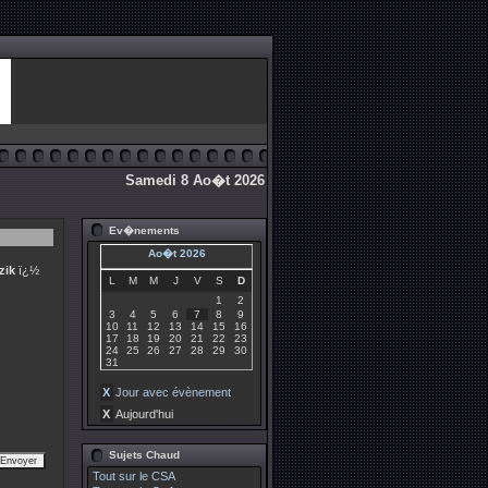
Samedi 8 Ao�t 2026
Ev�nements
Ao�t 2026
zik
ï¿½
L
M
M
J
V
S
D
1
2
3
4
5
6
7
8
9
10
11
12
13
14
15
16
17
18
19
20
21
22
23
24
25
26
27
28
29
30
31
X
Jour avec évènement
X
Aujourd'hui
Sujets Chaud
Tout sur le CSA