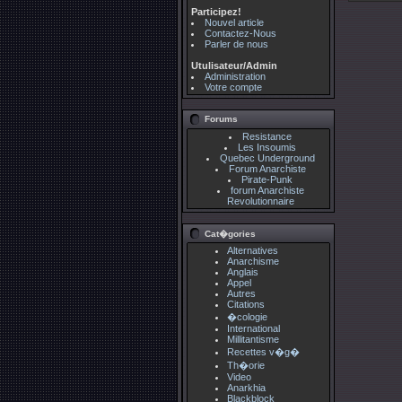
Participez!
Nouvel article
Contactez-Nous
Parler de nous
Utulisateur/Admin
Administration
Votre compte
Forums
Resistance
Les Insoumis
Quebec Underground
Forum Anarchiste
Pirate-Punk
forum Anarchiste
Revolutionnaire
Cat�gories
Alternatives
Anarchisme
Anglais
Appel
Autres
Citations
�cologie
International
Millitantisme
Recettes v�g�
Th�orie
Video
Anarkhia
Blackblock